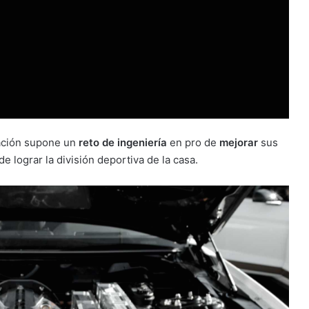
uración supone un
reto de ingeniería
en pro de
mejorar
sus
 lograr la división deportiva de la casa.