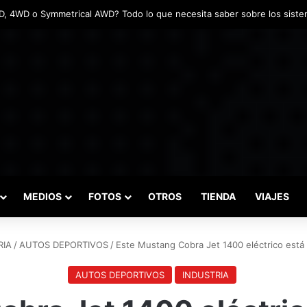
ntadas marcaron el inicio del Campeonato de Invierno de Kartismo
MEDIOS
FOTOS
OTROS
TIENDA
VIAJES
RIA
/
AUTOS DEPORTIVOS
/
Este Mustang Cobra Jet 1400 eléctrico está l
AUTOS DEPORTIVOS
INDUSTRIA