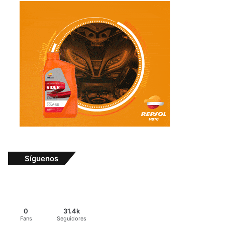
Síguenos
0
31.4k
Fans
Seguidores