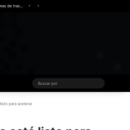
Facebook
X
YouTube
Instagram
TikTok
Acceso
Switch skin
Buscar
por
isto para acelerar