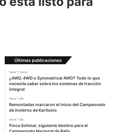
 está listo para
Últimas publicaciones
hace 7 horas
¿AWD, 4WD o Symmetrical AWD? Todo lo que
necesita saber sobre los sistemas de tracción
integral
hace 1 día
Remontadas marcaron el inicio del Campeonato
de Invierno de Kartismo
hace 1 día
Finca Solimar, siguiente destino para el
Campeonato Nacional de Rally