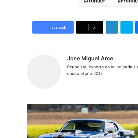
frontier
Fronti
LinkedIn
Skype
Facebook
X
Jose Miguel Arce
Periodista, experto en la industria 
desde el año 2017.
Siti
o
we
b
R
i
n
g
b