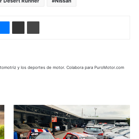
er Desert Runner
Nissan
Messenger
Compartir por correo electrónico
Imprimir
automotriz y los deportes de motor. Colabora para PuroMotor.com
D
i
c
i
e