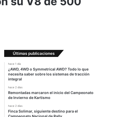
on su V8 de 500
Últimas publicaciones
hace 1 día
¿AWD, 4WD o Symmetrical AWD? Todo lo que
necesita saber sobre los sistemas de tracción
integral
hace 2 días
Remontadas marcaron el inicio del Campeonato
de Invierno de Kartismo
hace 2 días
Finca Solimar, siguiente destino para el
Campeonato Nacional de Rally