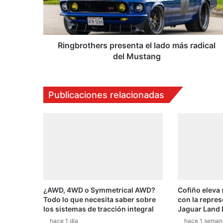
r
o
t
h
e
Ringbrothers presenta el lado más radical
r
del Mustang
s
p
r
Publicaciones relacionadas
e
s
e
n
t
a
e
l
l
¿AWD, 4WD o Symmetrical AWD?
Cofiño eleva
a
Todo lo que necesita saber sobre
con la repres
d
los sistemas de tracción integral
Jaguar Land 
o
hace 1 día
hace 1 seman
m