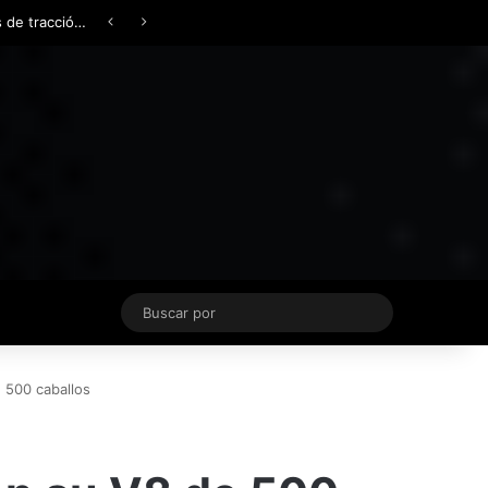
Facebook
X
YouTube
Instagram
TikTok
Acceso
Switch skin
Buscar
por
 500 caballos