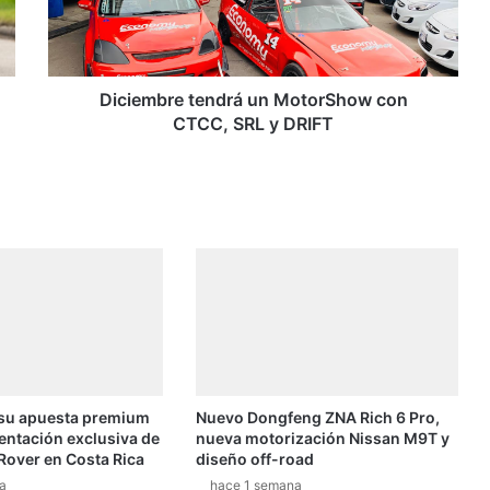
m
b
r
e
t
Diciembre tendrá un MotorShow con
e
CTCC, SRL y DRIFT
n
d
r
á
u
n
M
o
t
o
r
S
 su apuesta premium
Nuevo Dongfeng ZNA Rich 6 Pro,
h
entación exclusiva de
nueva motorización Nissan M9T y
o
Rover en Costa Rica
diseño off-road
w
a
hace 1 semana
c