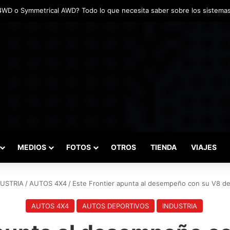
das marcaron el inicio del Campeonato de Invierno de Kartismo
MEDIOS
FOTOS
OTROS
TIENDA
VIAJES
DUSTRIA
/
AUTOS 4X4
/
Este Frontier apunta al desempeño con su V8 de
AUTOS 4X4
AUTOS DEPORTIVOS
INDUSTRIA