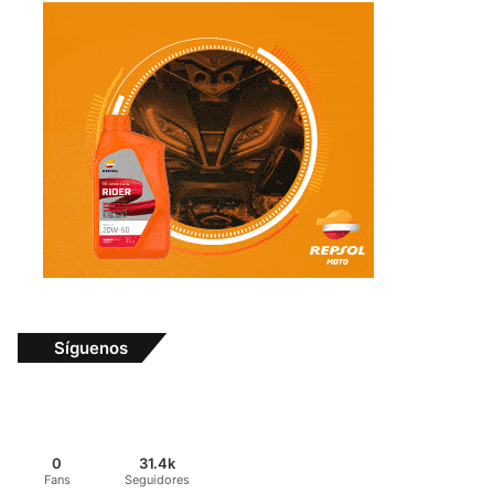
Síguenos
0
31.4k
Fans
Seguidores