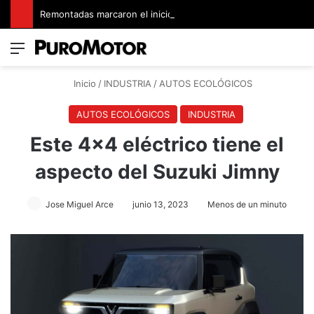
Remontadas marcaron el inicio del Campeonato de Invierno de Kartismo
Menú
Switch
B
Inicio
/
INDUSTRIA
/
AUTOS ECOLÓGICOS
AUTOS ECOLÓGICOS
INDUSTRIA
Este 4×4 eléctrico tiene el
aspecto del Suzuki Jimny
Jose Miguel Arce
junio 13, 2023
Menos de un minuto