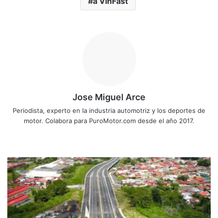
a VinFast
Jose Miguel Arce
Periodista, experto en la industria automotriz y los deportes de
motor. Colabora para PuroMotor.com desde el año 2017.
Sitio
web
Restricción
Vehicular
no
aplica
en
nuevo