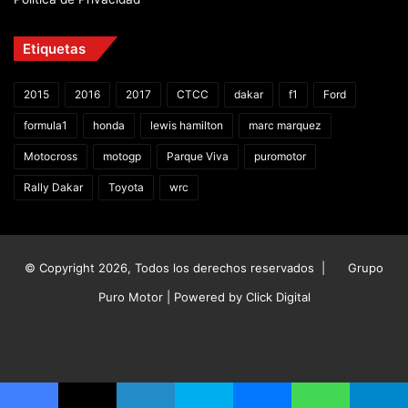
Etiquetas
2015
2016
2017
CTCC
dakar
f1
Ford
formula1
honda
lewis hamilton
marc marquez
Motocross
motogp
Parque Viva
puromotor
Rally Dakar
Toyota
wrc
© Copyright 2026, Todos los derechos reservados |
Grupo
Puro Motor | Powered by
Click Digital
Facebook
X
YouTube
Instagram
TikTok