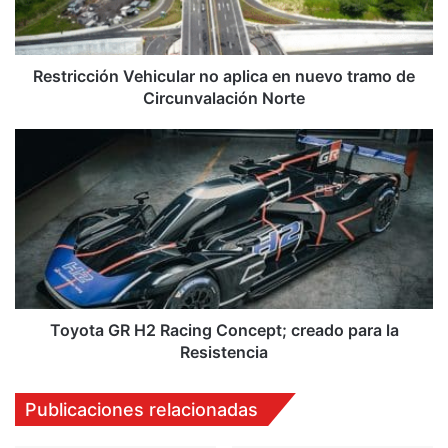
tramo
de
Circunvalación
Norte
Restricción Vehicular no aplica en nuevo tramo de
Circunvalación Norte
Toyota
GR
H2
Racing
Concept;
creado
para
la
Resistencia
Toyota GR H2 Racing Concept; creado para la
Resistencia
Publicaciones relacionadas