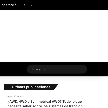
Facebook
X
YouTube
Instagram
TikTok
Acceso
Switch skin
¿AWD, 4WD o Symmetrical AWD? Todo lo que necesita saber sobre los sistemas de tracción integral
Buscar
por
Últimas publicaciones
hace 17 horas
¿AWD, 4WD o Symmetrical AWD? Todo lo que
necesita saber sobre los sistemas de tracción