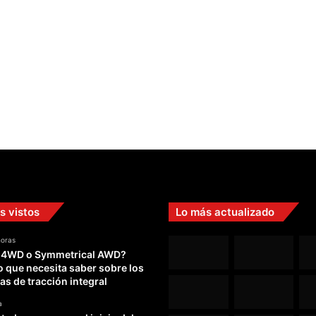
s vistos
Lo más actualizado
horas
 4WD o Symmetrical AWD?
o que necesita saber sobre los
as de tracción integral
a