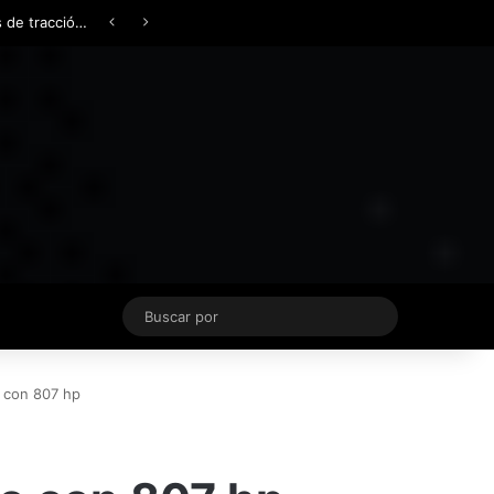
Facebook
X
YouTube
Instagram
TikTok
Acceso
Switch skin
Buscar
por
o con 807 hp