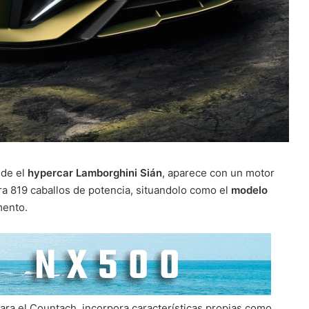
nde el
hypercar Lamborghini Sián
, aparece con un motor
 819 caballos de potencia, situandolo como el
modelo
mento.
ara el Countach, incorpora características propias como