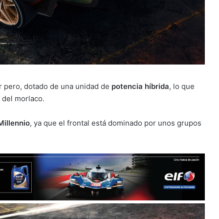
or pero, dotado de una unidad de
potencia híbrida
, lo que
a del morlaco.
Millennio
, ya que el frontal está dominado por unos grupos