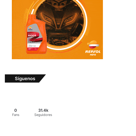
Síguenos
0
31.4k
Fans
Seguidores