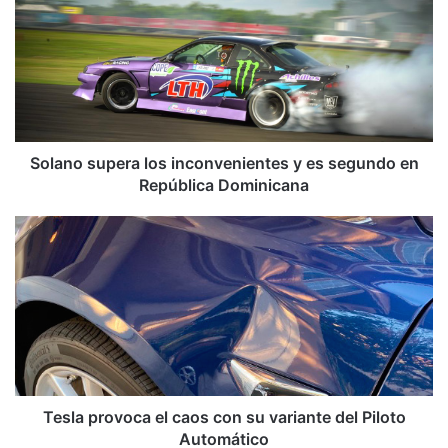
l
a
n
o
s
u
p
e
Solano supera los inconvenientes y es segundo en
r
República Dominicana
a
l
T
o
e
s
s
i
l
n
a
c
p
o
r
n
o
v
v
e
o
Tesla provoca el caos con su variante del Piloto
n
c
Automático