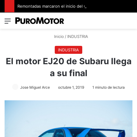
Remontadas marcaron el inicio del Campeonato de Invierno de Kartismo
Menú
Switch
B
Inicio
/
INDUSTRIA
INDUSTRIA
El motor EJ20 de Subaru llega
a su final
Jose Miguel Arce
octubre 1, 2019
1 minuto de lectura