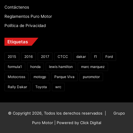
Contáctenos
Reglamentos Puro Motor
Política de Privacidad
Etiquetas
2015
2016
2017
CTCC
dakar
f1
Ford
formula1
honda
lewis hamilton
marc marquez
Motocross
motogp
Parque Viva
puromotor
Rally Dakar
Toyota
wrc
© Copyright 2026, Todos los derechos reservados |
Grupo
Puro Motor | Powered by
Click Digital