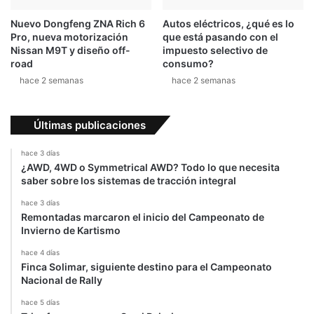
ú
e
b
l
Nuevo Dongfeng ZNA Rich 6
Autos eléctricos, ¿qué es lo
l
P
Pro, nueva motorización
que está pasando con el
i
i
Nissan M9T y diseño off-
impuesto selectivo de
c
l
road
consumo?
a
o
hace 2 semanas
hace 2 semanas
D
t
o
o
m
A
Últimas publicaciones
i
u
n
t
hace 3 días
i
o
¿AWD, 4WD o Symmetrical AWD? Todo lo que necesita
c
m
saber sobre los sistemas de tracción integral
a
á
hace 3 días
n
t
Remontadas marcaron el inicio del Campeonato de
a
i
Invierno de Kartismo
c
o
hace 4 días
Finca Solimar, siguiente destino para el Campeonato
Nacional de Rally
hace 5 días