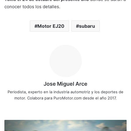
conocer todos los detalles.
Motor EJ20
subaru
Jose Miguel Arce
Periodista, experto en la industria automotriz y los deportes de
motor. Colabora para PuroMotor.com desde el año 2017.
Siti
o
we
S
b
o