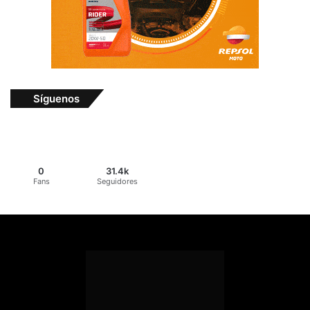
Síguenos
0
31.4k
Fans
Seguidores