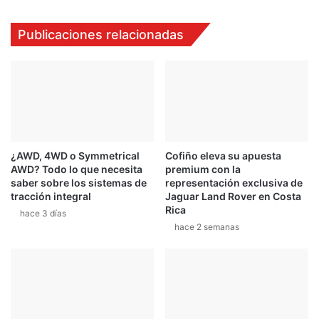
i
a
e
e
Publicaciones relacionadas
n
l
t
c
e
a
s
o
y
s
e
c
s
o
s
n
e
¿AWD, 4WD o Symmetrical
Cofiño eleva su apuesta
s
AWD? Todo lo que necesita
premium con la
g
u
saber sobre los sistemas de
representación exclusiva de
u
v
tracción integral
Jaguar Land Rover en Costa
n
a
Rica
hace 3 días
d
r
hace 2 semanas
o
i
e
a
n
n
R
t
e
e
p
d