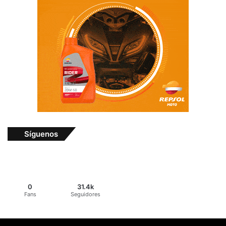
Síguenos
0
31.4k
Fans
Seguidores