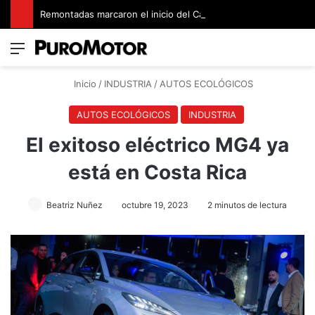
Remontadas marcaron el inicio del Campeonato de Invierno de Kartismo
Menú
Switch
B
Inicio
/
INDUSTRIA
/
AUTOS ECOLÓGICOS
AUTOS ECOLÓGICOS
INDUSTRIA
El exitoso eléctrico MG4 ya
está en Costa Rica
Beatriz Nuñez
octubre 19, 2023
2 minutos de lectura