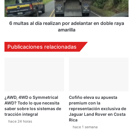
adelantar
en
doble
raya
6 multas al día realizan por adelantar en doble raya
amarilla
amarilla
Publicaciones relacionadas
¿AWD, 4WD o Symmetrical
Cofiño eleva su apuesta
AWD? Todo lo que necesita
premium con la
saber sobre los sistemas de
representación exclusiva de
tracción integral
Jaguar Land Rover en Costa
Rica
hace 24 horas
hace 1 semana