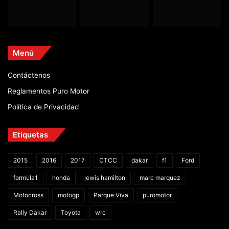
Menú
Contáctenos
Reglamentos Puro Motor
Política de Privacidad
Etiquetas
2015
2016
2017
CTCC
dakar
f1
Ford
formula1
honda
lewis hamilton
marc marquez
Motocross
motogp
Parque Viva
puromotor
Rally Dakar
Toyota
wrc