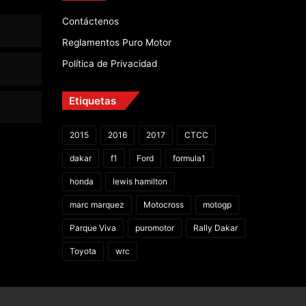
Contáctenos
Reglamentos Puro Motor
Política de Privacidad
Etiquetas
2015
2016
2017
CTCC
dakar
f1
Ford
formula1
honda
lewis hamilton
marc marquez
Motocross
motogp
Parque Viva
puromotor
Rally Dakar
Toyota
wrc