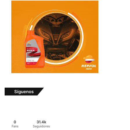
Síguenos
0
31.4k
Fans
Seguidores