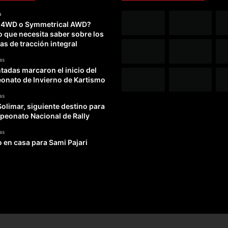
a
 4WD o Symmetrical AWD?
o que necesita saber sobre los
as de tracción integral
as
adas marcaron el inicio del
nato de Invierno de Kartismo
as
Solimar, siguiente destino para
peonato Nacional de Rally
as
o en casa para Sami Pajari