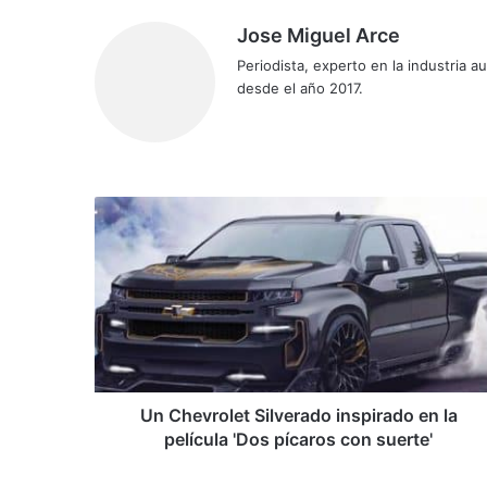
Jose Miguel Arce
Periodista, experto en la industria 
desde el año 2017.
Sitio
web
Un
Chevrolet
Silverado
inspirado
en
la
película
'Dos
pícaros
con
Un Chevrolet Silverado inspirado en la
suerte'
película 'Dos pícaros con suerte'