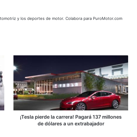
automotriz y los deportes de motor. Colabora para PuroMotor.com
¡Tesla
pierde
la
carrera!
Pagará
137
millones
de
dólares
a
¡Tesla pierde la carrera! Pagará 137 millones
un
de dólares a un extrabajador
extrabajador