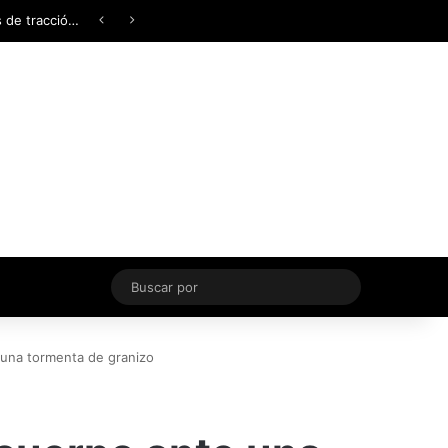
Facebook
X
YouTube
Instagram
TikTok
Acceso
Switch skin
Buscar
por
 una tormenta de granizo