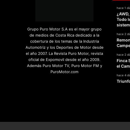
hace 1 dí
¿AWD,
Todo l
sistem
Grupo Puro Motor S.A es el mayor grupo
hace 2 dí
de medios de Costa Rica dedicado a la
Remont
cobertura de los temas de la Industria
Campeo
Automotriz y los Deportes de Motor desde
el año 2007. La Revista Puro Motor, revista
hace 2 dí
oficial de Expomovil desde el año 2009.
Finca 
Además Puro Motor TV, Puro Motor FM y
el Cam
PuroMotor.com
hace 4 dí
Triunf
Facebook
X
YouTube
Instagram
TikTok