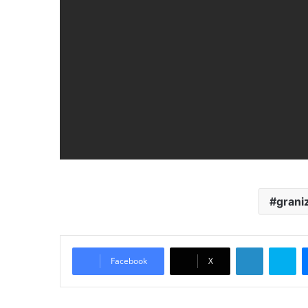
grani
LinkedIn
Sk
Facebook
X