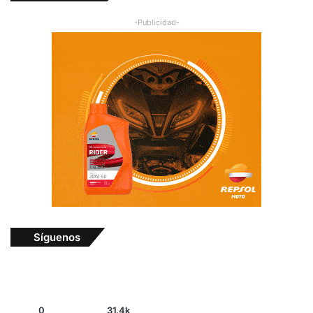
-Publicidad-
Síguenos
0
31.4k