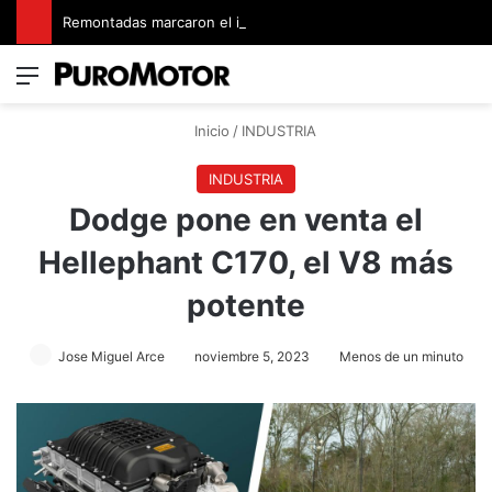
Remontadas marcaron el inicio del Campeonato de Invierno de Kartismo
Menú
Switch
B
Inicio
/
INDUSTRIA
INDUSTRIA
Dodge pone en venta el
Hellephant C170, el V8 más
potente
Jose Miguel Arce
noviembre 5, 2023
Menos de un minuto