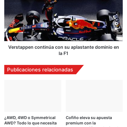
con
su
aplastante
dominio
en
la
F1
Verstappen continúa con su aplastante dominio en
la F1
Publicaciones relacionadas
¿AWD, 4WD o Symmetrical
Cofiño eleva su apuesta
AWD? Todo lo que necesita
premium con la