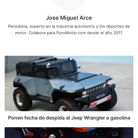
Jose Miguel Arce
Periodista, experto en la industria automotriz y los deportes de
motor. Colabora para PuroMotor.com desde el año 2017.
Sitio
web
Ponen
fecha
de
despida
al
Jeep
Wrangler
a
gasolina
Ponen fecha de despida al Jeep Wrangler a gasolina
Verstappen
continúa