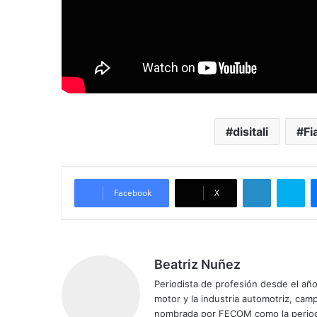
disitali
Fi
LinkedIn
Skype
Facebook
X
Beatriz Nuñez
Periodista de profesión desde el añ
motor y la industria automotriz, ca
nombrada por FECOM como la period