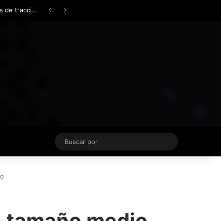
Facebook
X
YouTube
Instagram
TikTok
Acceso
Switch skin
Buscar
por
io
de tamaño medio