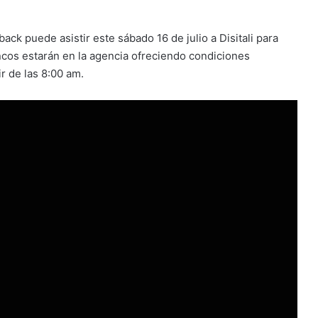
ack puede asistir este sábado 16 de julio a Disitali para
ncos estarán en la agencia ofreciendo condiciones
r de las 8:00 am.