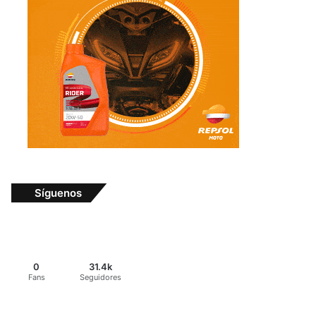
Síguenos
0
31.4k
Fans
Seguidores