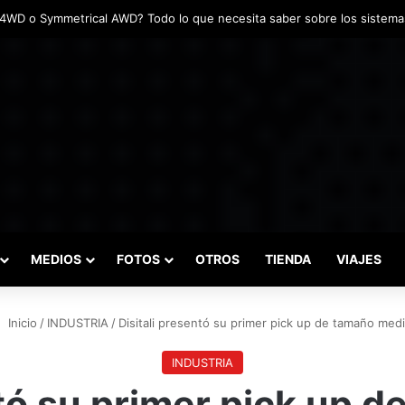
adas marcaron el inicio del Campeonato de Invierno de Kartismo
MEDIOS
FOTOS
OTROS
TIENDA
VIAJES
Inicio
/
INDUSTRIA
/
Disitali presentó su primer pick up de tamaño med
INDUSTRIA
ntó su primer pick up 