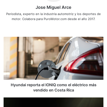
Jose Miguel Arce
Periodista, experto en la industria automotriz y los deportes de
motor. Colabora para PuroMotor.com desde el año 2017.
Siti
o
we
H
b
y
u
n
d
a
i
r
e
p
Hyundai reporta el IONIQ como el eléctrico más
o
vendido en Costa Rica
r
t
E
a
s