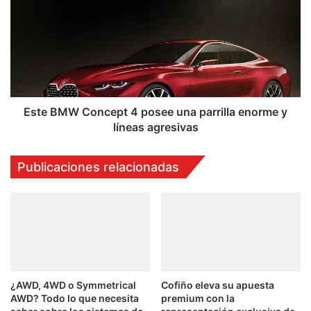
e
t
l
e
I
B
O
M
N
W
I
C
Q
o
c
n
Este BMW Concept 4 posee una parrilla enorme y
o
c
líneas agresivas
m
e
o
p
Publicaciones relacionadas
e
t
l
4
e
p
l
o
é
s
c
e
t
e
r
u
i
¿AWD, 4WD o Symmetrical
Cofiño eleva su apuesta
n
AWD? Todo lo que necesita
premium con la
c
a