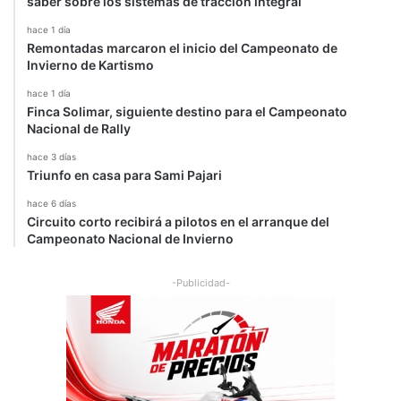
saber sobre los sistemas de tracción integral
g
hace 1 día
r
Remontadas marcaron el inicio del Campeonato de
e
Invierno de Kartismo
s
i
hace 1 día
Finca Solimar, siguiente destino para el Campeonato
v
Nacional de Rally
a
s
hace 3 días
Triunfo en casa para Sami Pajari
hace 6 días
Circuito corto recibirá a pilotos en el arranque del
Campeonato Nacional de Invierno
-Publicidad-