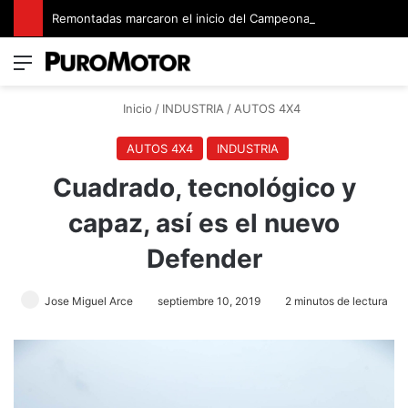
Remontadas marcaron el inicio del Campeonato de Invierno de Kartismo
Menú
Switch
B
Inicio
/
INDUSTRIA
/
AUTOS 4X4
AUTOS 4X4
INDUSTRIA
Cuadrado, tecnológico y
capaz, así es el nuevo
Defender
Jose Miguel Arce
septiembre 10, 2019
2 minutos de lectura