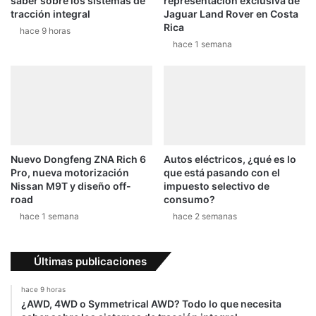
saber sobre los sistemas de
representación exclusiva de
o
p
tracción integral
Jaguar Land Rover en Costa
m
a
Rica
hace 9 horas
á
r
hace 1 semana
s
r
v
i
e
l
n
l
d
a
i
e
d
n
o
o
Nuevo Dongfeng ZNA Rich 6
Autos eléctricos, ¿qué es lo
e
r
Pro, nueva motorización
que está pasando con el
n
m
Nissan M9T y diseño off-
impuesto selectivo de
C
e
road
consumo?
o
y
hace 1 semana
hace 2 semanas
s
l
t
í
a
n
Últimas publicaciones
R
e
i
a
hace 9 horas
c
s
¿AWD, 4WD o Symmetrical AWD? Todo lo que necesita
a
a