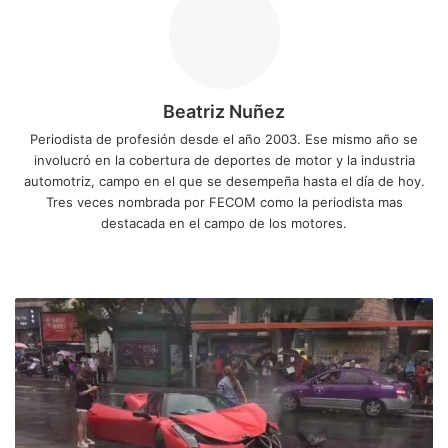
Beatriz Nuñez
Periodista de profesión desde el año 2003. Ese mismo año se
involucró en la cobertura de deportes de motor y la industria
automotriz, campo en el que se desempeña hasta el día de hoy.
Tres veces nombrada por FECOM como la periodista mas
destacada en el campo de los motores.
Siti
Fa
X
Yo
Ins
o
ce
uT
tag
we
bo
ub
ra
U
b
ok
e
m
n
a
m
u
j
e