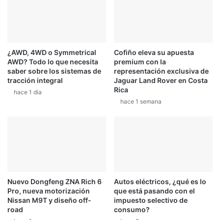
n
r
a
i
d
4
a
8
m
8
á
¿AWD, 4WD o Symmetrical
Cofiño eleva su apuesta
S
AWD? Todo lo que necesita
premium con la
s
p
saber sobre los sistemas de
representación exclusiva de
c
i
tracción integral
Jaguar Land Rover en Costa
o
d
Rica
hace 1 día
m
e
hace 1 semana
p
r
r
c
a
u
r
e
l
s
o
t
a
4
Nuevo Dongfeng ZNA Rich 6
Autos eléctricos, ¿qué es lo
3
Pro, nueva motorización
que está pasando con el
0
Nissan M9T y diseño off-
impuesto selectivo de
.
road
consumo?
0