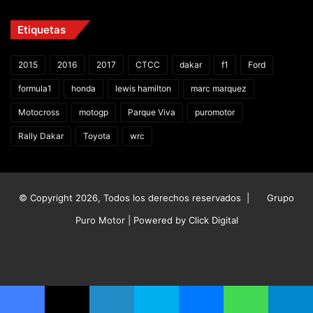
Etiquetas
2015
2016
2017
CTCC
dakar
f1
Ford
formula1
honda
lewis hamilton
marc marquez
Motocross
motogp
Parque Viva
puromotor
Rally Dakar
Toyota
wrc
© Copyright 2026, Todos los derechos reservados |
Grupo
Puro Motor | Powered by
Click Digital
Facebook
X
YouTube
Instagram
TikTok