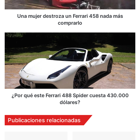
r
d
e
Una mujer destroza un Ferrari 458 nada más
s
comprarlo
t
r
¿
o
P
z
o
a
r
u
q
n
u
F
é
e
e
r
s
r
t
¿Por qué este Ferrari 488 Spider cuesta 430.000
a
e
dólares?
r
F
i
e
Publicaciones relacionadas
4
r
5
r
8
a