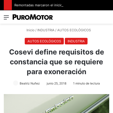
Remontadas marcaron el inicio del Campeonato de Invierno de Kartismo
Menú
Switch
B
Inicio
/
INDUSTRIA
/
AUTOS ECOLÓGICOS
AUTOS ECOLÓGICOS
INDUSTRIA
Cosevi define requisitos de
constancia que se requiere
para exoneración
Beatriz Nuñez
junio 25, 2018
1 minuto de lectura