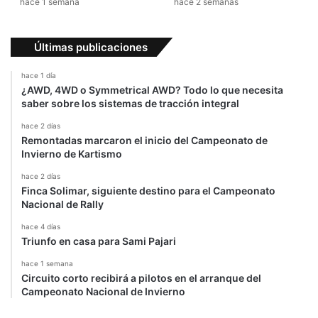
hace 1 semana
hace 2 semanas
0
0
d
Últimas publicaciones
ó
l
hace 1 día
a
¿AWD, 4WD o Symmetrical AWD? Todo lo que necesita
r
saber sobre los sistemas de tracción integral
e
hace 2 días
s
Remontadas marcaron el inicio del Campeonato de
?
Invierno de Kartismo
hace 2 días
Finca Solimar, siguiente destino para el Campeonato
Nacional de Rally
hace 4 días
Triunfo en casa para Sami Pajari
hace 1 semana
Circuito corto recibirá a pilotos en el arranque del
Campeonato Nacional de Invierno