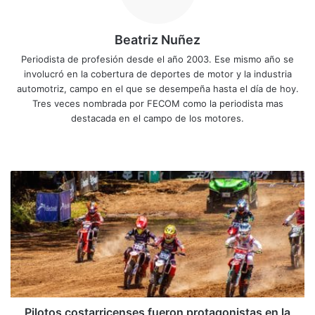
Beatriz Nuñez
Periodista de profesión desde el año 2003. Ese mismo año se
involucró en la cobertura de deportes de motor y la industria
automotriz, campo en el que se desempeña hasta el día de hoy.
Tres veces nombrada por FECOM como la periodista mas
destacada en el campo de los motores.
Sitio
Facebook
X
YouTube
Instagram
web
Pilotos
costarricenses
fueron
protagonistas
en
la
Copa
Latinoamericana
de
Minicross
Pilotos costarricenses fueron protagonistas en la