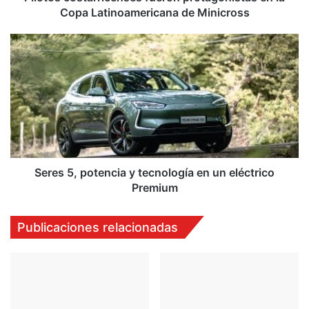
Copa Latinoamericana de Minicross
Seres
5,
potencia
y
tecnología
en
un
eléctrico
Premium
Seres 5, potencia y tecnología en un eléctrico
Premium
Publicaciones relacionadas