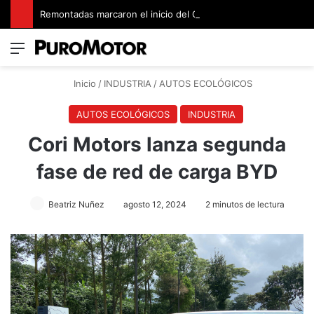
Remontadas marcaron el inicio del Campeonato de Invierno de Kartismo
Menú
Switch
B
Inicio
/
INDUSTRIA
/
AUTOS ECOLÓGICOS
AUTOS ECOLÓGICOS
INDUSTRIA
Cori Motors lanza segunda
fase de red de carga BYD
Beatriz Nuñez
agosto 12, 2024
2 minutos de lectura