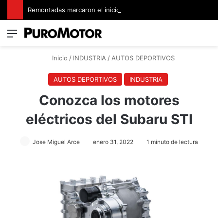
Remontadas marcaron el inicio del Campeonato de Invierno de Kartismo
Menú
Switch
B
Inicio
/
INDUSTRIA
/
AUTOS DEPORTIVOS
AUTOS DEPORTIVOS
INDUSTRIA
Conozca los motores
eléctricos del Subaru STI
Jose Miguel Arce
enero 31, 2022
1 minuto de lectura