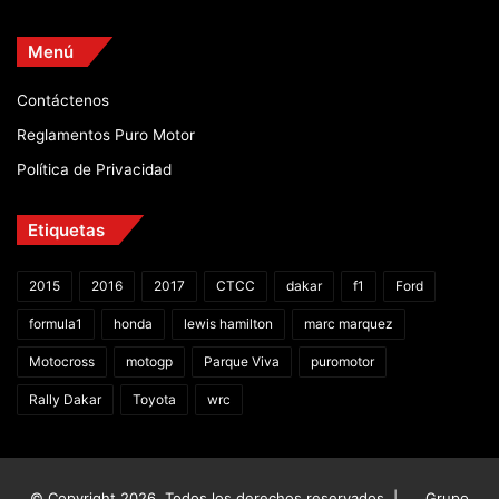
Menú
Contáctenos
Reglamentos Puro Motor
Política de Privacidad
Etiquetas
2015
2016
2017
CTCC
dakar
f1
Ford
formula1
honda
lewis hamilton
marc marquez
Motocross
motogp
Parque Viva
puromotor
Rally Dakar
Toyota
wrc
© Copyright 2026, Todos los derechos reservados |
Grupo