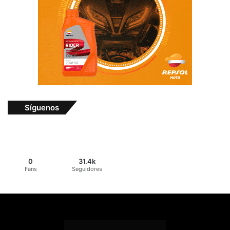
Síguenos
0
31.4k
Fans
Seguidores