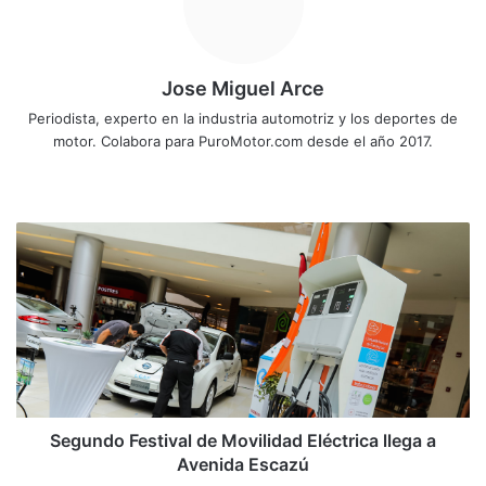
Jose Miguel Arce
Periodista, experto en la industria automotriz y los deportes de
motor. Colabora para PuroMotor.com desde el año 2017.
Siti
o
we
S
b
e
g
u
n
d
o
F
e
s
Segundo Festival de Movilidad Eléctrica llega a
t
Avenida Escazú
i