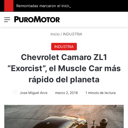
Remontadas marcaron el inicio del Campeonato de Invierno de Kartismo
Menú
Switch
B
Inicio
/
INDUSTRIA
INDUSTRIA
Chevrolet Camaro ZL1
“Exorcist”, el Muscle Car más
rápido del planeta
Jose Miguel Arce
marzo 2, 2018
1 minuto de lectura