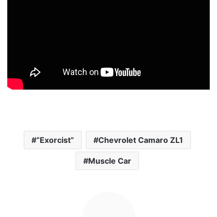
“Exorcist”
Chevrolet Camaro ZL1
Muscle Car