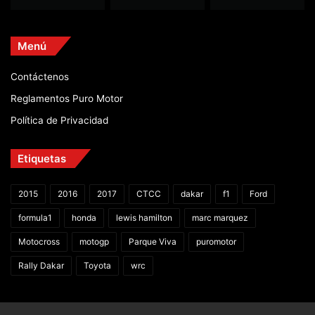
Menú
Contáctenos
Reglamentos Puro Motor
Política de Privacidad
Etiquetas
2015
2016
2017
CTCC
dakar
f1
Ford
formula1
honda
lewis hamilton
marc marquez
Motocross
motogp
Parque Viva
puromotor
Rally Dakar
Toyota
wrc