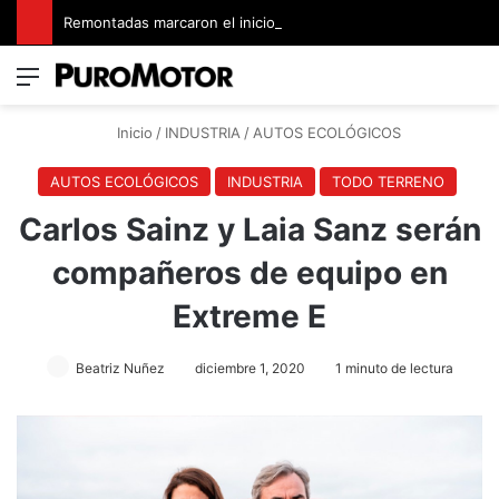
Remontadas marcaron el inicio del Campeonato de Invierno de Kartismo
Menú
Switch
B
Inicio
/
INDUSTRIA
/
AUTOS ECOLÓGICOS
AUTOS ECOLÓGICOS
INDUSTRIA
TODO TERRENO
Carlos Sainz y Laia Sanz serán
compañeros de equipo en
Extreme E
Beatriz Nuñez
diciembre 1, 2020
1 minuto de lectura