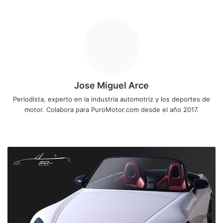
Jose Miguel Arce
Periodista, experto en la industria automotriz y los deportes de
motor. Colabora para PuroMotor.com desde el año 2017.
Siti
o
we
H
b
o
n
d
a
S
2