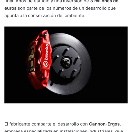
final. Años de estudio y una inversión de
3 millones de
euros
son parte de los números de un desarrollo que
apunta a la conservación del ambiente.
El fabricante comparte el desarrollo con
Cannon-Ergos
,
empresa especializada en instalaciones industriales, que