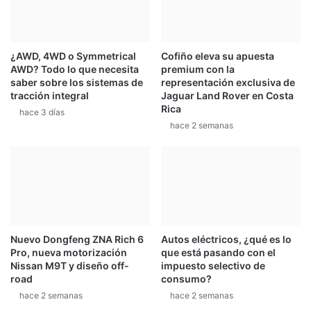
a
i
l
o
¿AWD, 4WD o Symmetrical
Cofiño eleva su apuesta
t
AWD? Todo lo que necesita
premium con la
d
saber sobre los sistemas de
representación exclusiva de
e
tracción integral
Jaguar Land Rover en Costa
T
Rica
hace 3 días
e
hace 2 semanas
s
l
a
c
o
n
f
u
Nuevo Dongfeng ZNA Rich 6
Autos eléctricos, ¿qué es lo
n
Pro, nueva motorización
que está pasando con el
d
Nissan M9T y diseño off-
impuesto selectivo de
e
road
consumo?
a
hace 2 semanas
hace 2 semanas
u