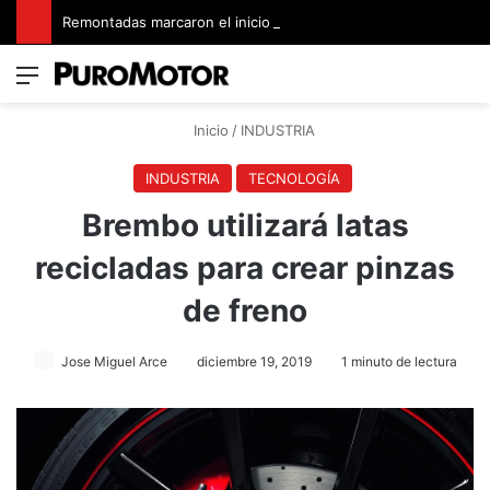
Remontadas marcaron el inicio del Campeonato de Invierno de Kartismo
Menú
Switch
B
Inicio
/
INDUSTRIA
INDUSTRIA
TECNOLOGÍA
Brembo utilizará latas
recicladas para crear pinzas
de freno
Jose Miguel Arce
diciembre 19, 2019
1 minuto de lectura