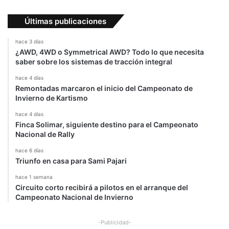
n
n
Últimas publicaciones
i
ñ
hace 3 días
o
¿AWD, 4WD o Symmetrical AWD? Todo lo que necesita
c
saber sobre los sistemas de tracción integral
o
hace 4 días
n
Remontadas marcaron el inicio del Campeonato de
u
Invierno de Kartismo
n
c
hace 4 días
Finca Solimar, siguiente destino para el Campeonato
o
Nacional de Rally
n
o
hace 6 días
Triunfo en casa para Sami Pajari
hace 1 semana
Circuito corto recibirá a pilotos en el arranque del
Campeonato Nacional de Invierno
-Publicidad-