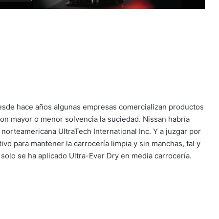
 desde hace años algunas empresas comercializan productos
con mayor o menor solvencia la suciedad. Nissan habría
 norteamericana UltraTech International Inc. Y a juzgar por
tivo para mantener la carrocería limpia y sin manchas, tal y
solo se ha aplicado Ultra-Ever Dry en media carrocería.
en alguno de sus modelos, aunque sí están investigando la
ucto aftermarket, a sus clientes.
a tener que olvidarse de la tarea de lavar el auto por toda
ntada parece realmente efectiva, pero su duración es
un año según la exposición de la luz solar y de las
el auto una vez al año tampoco está nada mal ¿no crees?