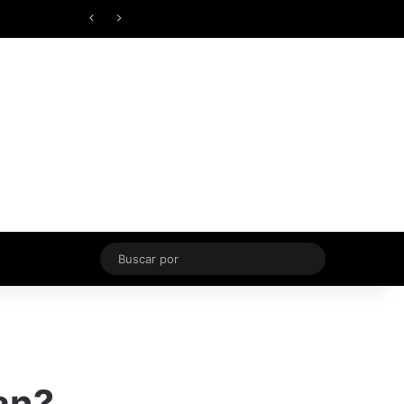
Facebook
X
YouTube
Instagram
TikTok
Acceso
Switch skin
Buscar
por
an?