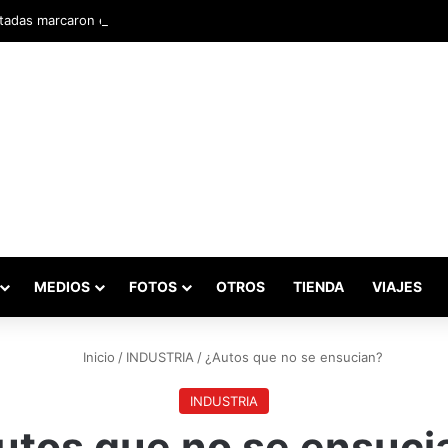
adas marcaron el inicio del Campeonato de Invierno de Kartismo
MEDIOS
FOTOS
OTROS
TIENDA
VIAJES
Inicio
/
INDUSTRIA
/
¿Autos que no se ensucian?
INDUSTRIA
utos que no se ensuci