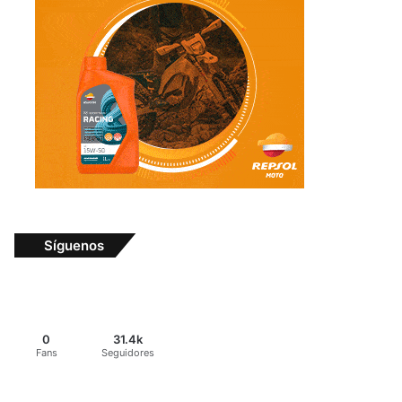
Síguenos
0
31.4k
Fans
Seguidores