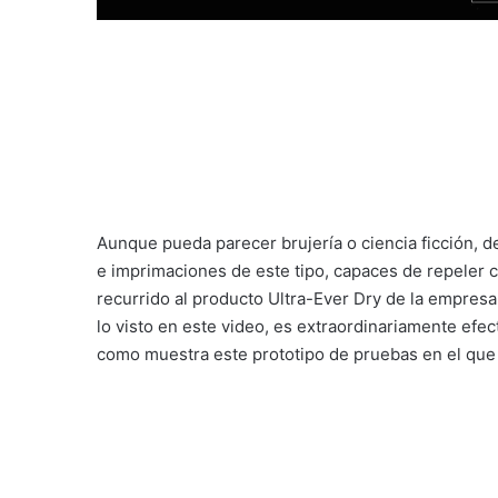
Aunque pueda parecer brujería o ciencia ficción,
e imprimaciones de este tipo, capaces de repeler 
recurrido al producto Ultra-Ever Dry de la empresa
lo visto en este video, es extraordinariamente efec
como muestra este prototipo de pruebas en el que 
Nissan no se ha planteado aún utilizarlo de serie 
posibilidad de ofrecerlo como accesorio, como prod
Desgraciadamente, utilizar Ultra-Ever Dry no implic
la eternidad. Esta imprimación especialmente pate
limitada, según sus creadores, de aproximadamente 
inclemencias del tiempo. En cualquier caso, lavar 