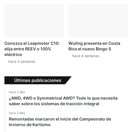
p
n
ó
i
n
c
i
a
r
e
Conozca el Leapmotor C10:
Wuling presenta en Costa
n
elija entre REEV o 100%
Rica el nuevo Bingo S
A
eléctrico
hace 4 semanas
R
hace 3 semanas
A
B
I
Últimas publicaciones
A
S
hace 2 días
A
¿AWD, 4WD o Symmetrical AWD? Todo lo que necesita
U
saber sobre los sistemas de tracción integral
D
hace 3 días
Í
Remontadas marcaron el inicio del Campeonato de
Invierno de Kartismo