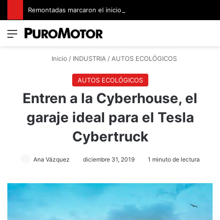
Remontadas marcaron el inicio del Campeonato de Invierno de Kartismo
Menú
Switch
B
Inicio
/
INDUSTRIA
/
AUTOS ECOLÓGICOS
AUTOS ECOLÓGICOS
Entren a la Cyberhouse, el
garaje ideal para el Tesla
Cybertruck
Ana Vázquez
diciembre 31, 2019
1 minuto de lectura