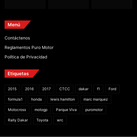
Menú
Contáctenos
Reglamentos Puro Motor
Política de Privacidad
Etiquetas
2015
2016
2017
CTCC
dakar
f1
Ford
formula1
honda
lewis hamilton
marc marquez
Motocross
motogp
Parque Viva
puromotor
Rally Dakar
Toyota
wrc