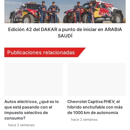
a
ó
n
n
t
4
e
2
s
d
Edición 42 del DAKAR a punto de iniciar en ARABIA
d
e
SAUDÍ
e
l
s
D
Publicaciones relacionadas
e
A
r
K
j
A
u
R
z
a
g
p
a
u
d
n
o
Autos eléctricos, ¿qué es lo
Chevrolet Captiva PHEV, el
t
que está pasando con el
híbrido enchufable con más
e
o
impuesto selectivo de
de 1000 km de autonomía
n
d
consumo?
J
hace 2 semanas
e
hace 2 semanas
a
i