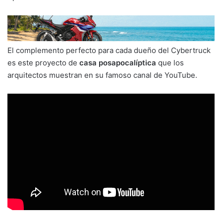
El complemento perfecto para cada dueño del Cybertruck
es este proyecto de
casa posapocalíptica
que los
arquitectos muestran en su famoso canal de YouTube.