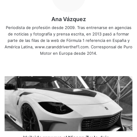
Ana Vázquez
Periodista de profesión desde 2009. Tras entrenarse en agencias
de noticias y fotografía y prensa escrita, en 2013 pasó a formar
parte de las filas de la web de Fórmula 1 referencia en España y
América Latina, www.caranddriverthef1.com. Corresponsal de Puro
Motor en Europa desde 2014.
Sitio
Facebook
X
YouTube
Instagram
web
Veilside
renueva
el
Nissan
Z
y
lo
deja...
¡irreconocible!