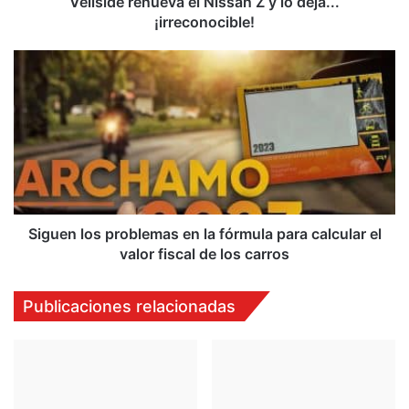
Veilside renueva el Nissan Z y lo deja...
¡irreconocible!
Siguen
los
problemas
en
la
fórmula
para
calcular
el
valor
Siguen los problemas en la fórmula para calcular el
fiscal
valor fiscal de los carros
de
los
Publicaciones relacionadas
carros