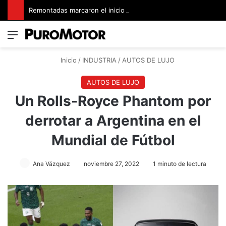
Remontadas marcaron el inicio del Campeonato de Invierno de Kartismo
Menú
Switch
B
Inicio
/
INDUSTRIA
/
AUTOS DE LUJO
AUTOS DE LUJO
Un Rolls-Royce Phantom por
derrotar a Argentina en el
Mundial de Fútbol
Ana Vázquez
noviembre 27, 2022
1 minuto de lectura