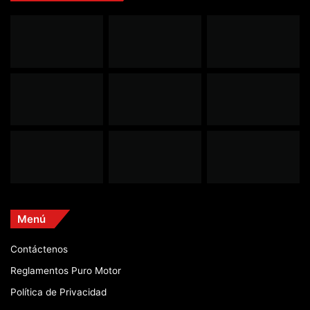
Menú
Contáctenos
Reglamentos Puro Motor
Política de Privacidad
Etiquetas
2015
2016
2017
CTCC
dakar
f1
Ford
formula1
honda
lewis hamilton
marc marquez