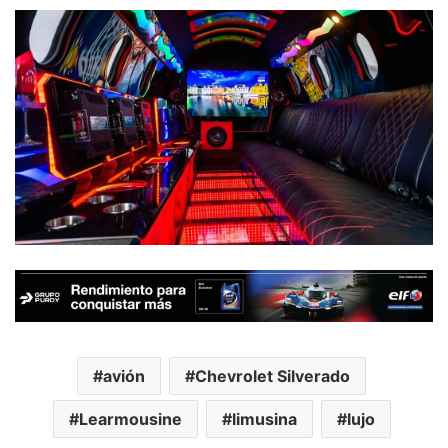
avión
Chevrolet Silverado
Learmousine
limusina
lujo