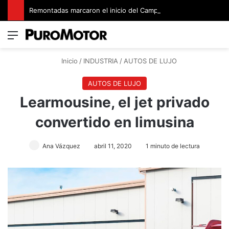
Remontadas marcaron el inicio del Campeonato de Invierno de Kartismo
Menú
Switch
B
Inicio
/
INDUSTRIA
/
AUTOS DE LUJO
AUTOS DE LUJO
Learmousine, el jet privado
convertido en limusina
Ana Vázquez
abril 11, 2020
1 minuto de lectura