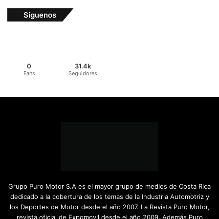
0
31.4k
Fans
Seguidores
Grupo Puro Motor S.A es el mayor grupo de medios de Costa Rica
dedicado a la cobertura de los temas de la Industria Automotriz y
los Deportes de Motor desde el año 2007. La Revista Puro Motor,
revista oficial de Expomovil desde el año 2009. Además Puro
Motor TV, Puro Motor FM y PuroMotor.com
Facebook
X
YouTube
Instagram
TikTok
Los más vistos