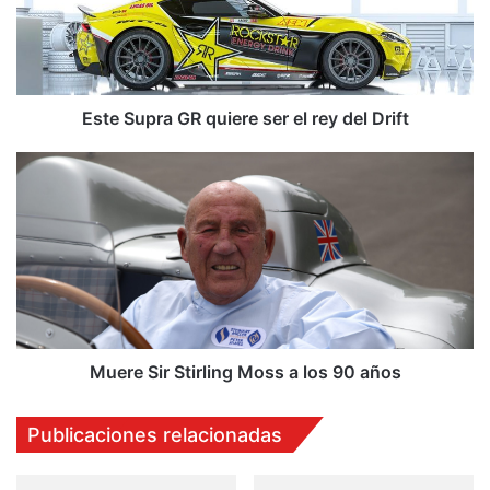
Muere
Sir
Stirling
Moss
a
los
90
años
Muere Sir Stirling Moss a los 90 años
Publicaciones relacionadas
Cofiño eleva su apuesta
Exhibición de vehículos con