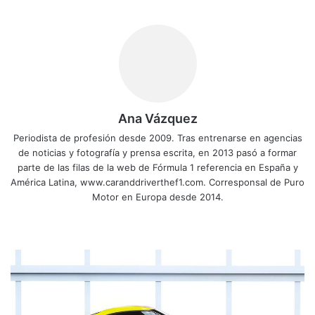
Ana Vázquez
Periodista de profesión desde 2009. Tras entrenarse en agencias
de noticias y fotografía y prensa escrita, en 2013 pasó a formar
parte de las filas de la web de Fórmula 1 referencia en España y
América Latina, www.caranddriverthef1.com. Corresponsal de Puro
Motor en Europa desde 2014.
Sitio
Facebook
X
YouTube
Instagram
web
Este
Supra
GR
quiere
ser
el
rey
del
Drift
Este Supra GR quiere ser el rey del Drift