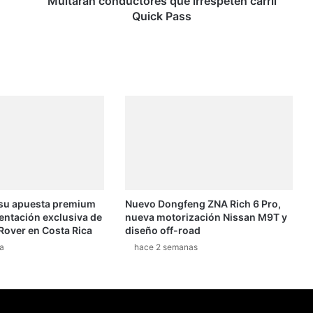
Multarán conductores que irrespeten carril
Quick Pass
 su apuesta premium
Nuevo Dongfeng ZNA Rich 6 Pro,
entación exclusiva de
nueva motorización Nissan M9T y
Rover en Costa Rica
diseño off-road
a
hace 2 semanas