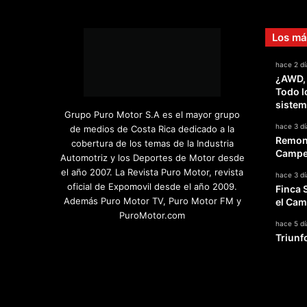
Los má
hace 2 dí
¿AWD,
Todo l
sistem
Grupo Puro Motor S.A es el mayor grupo
hace 3 dí
de medios de Costa Rica dedicado a la
Remont
cobertura de los temas de la Industria
Campeo
Automotriz y los Deportes de Motor desde
el año 2007. La Revista Puro Motor, revista
hace 3 dí
oficial de Expomovil desde el año 2009.
Finca 
Además Puro Motor TV, Puro Motor FM y
el Cam
PuroMotor.com
hace 5 dí
Triunf
Facebook
X
YouTube
Instagram
TikTok