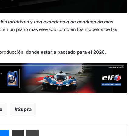
oles intuitivos y una experiencia de conducción más
o en un plano más elevado como en los modelos de las
 producción,
donde estaría pactado para el 2026
.
e
Supra
ype
Messenger
Compartir por correo electrónico
Imprimir