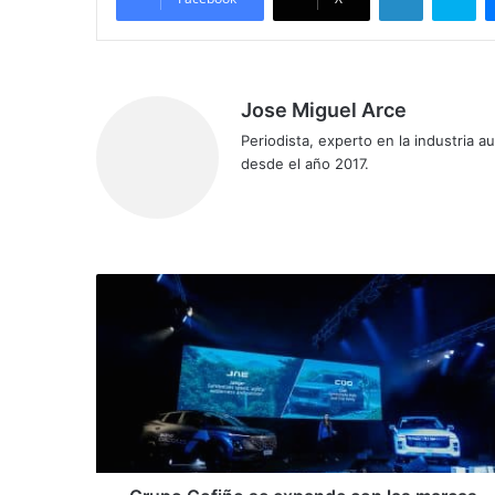
Jose Miguel Arce
Periodista, experto en la industria 
desde el año 2017.
Sitio
web
Grupo
Cofiño
se
expande
con
las
marcas
Omoda
y
Jaecoo