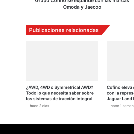
Grupo Cofiño se expande con las marcas
Omoda y Jaecoo
Publicaciones relacionadas
¿AWD, 4WD o Symmetrical AWD?
Cofiño eleva
Todo lo que necesita saber sobre
con la repres
los sistemas de tracción integral
Jaguar Land 
hace 2 días
hace 1 seman