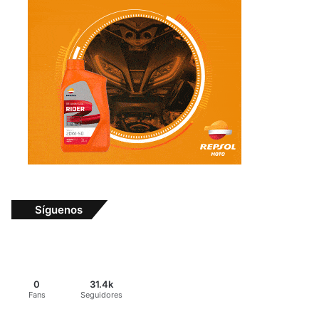
Síguenos
0
31.4k
Fans
Seguidores