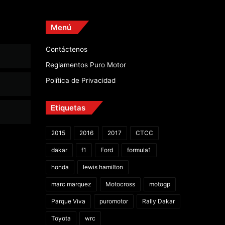
Menú
Contáctenos
Reglamentos Puro Motor
Política de Privacidad
Etiquetas
2015
2016
2017
CTCC
dakar
f1
Ford
formula1
honda
lewis hamilton
marc marquez
Motocross
motogp
Parque Viva
puromotor
Rally Dakar
Toyota
wrc