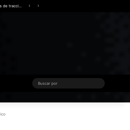
Facebook
X
YouTube
Instagram
TikTok
Acceso
Switch skin
Buscar
por
rico