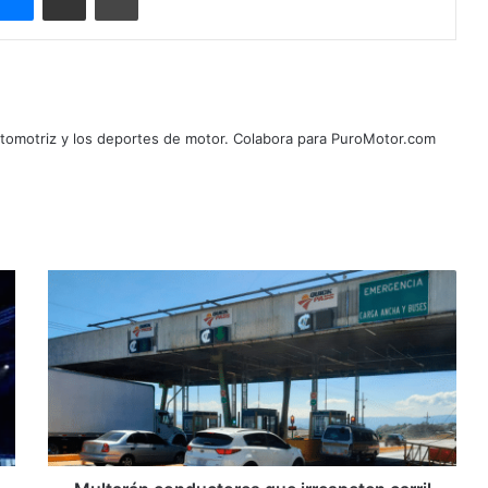
automotriz y los deportes de motor. Colabora para PuroMotor.com
Multarán
conductores
que
irrespeten
carril
Quick
Pass