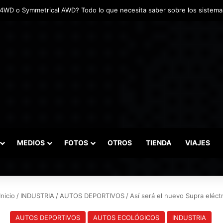
adas marcaron el inicio del Campeonato de Invierno de Kartismo
MEDIOS
FOTOS
OTROS
TIENDA
VIAJES
nicio
/
INDUSTRIA
/
AUTOS DEPORTIVOS
/
Así será el nuevo Supra eléct
AUTOS DEPORTIVOS
AUTOS ECOLÓGICOS
INDUSTRIA