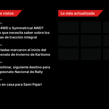
s vistos
Lo más actualizado
as
 4WD o Symmetrical AWD?
o que necesita saber sobre los
as de tracción integral
as
adas marcaron el inicio del
nato de Invierno de Kartismo
as
Solimar, siguiente destino para
peonato Nacional de Rally
as
o en casa para Sami Pajari