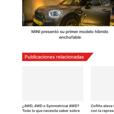
p
r
e
s
e
n
MINI presentó su primer modelo híbrido
t
enchufable
ó
s
u
Publicaciones relacionadas
p
r
i
m
e
r
m
o
d
¿AWD, 4WD o Symmetrical AWD?
Cofiño eleva
e
Todo lo que necesita saber sobre
con la repres
l