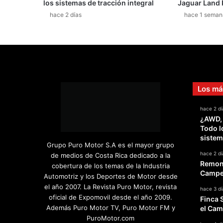
los sistemas de tracción integral
Jaguar Land 
o
hace 2 días
hace 1 seman
h
í
b
r
i
d
o
Los má
e
n
hace 2 dí
c
¿AWD,
h
Todo l
u
sistem
f
Grupo Puro Motor S.A es el mayor grupo
a
hace 2 dí
de medios de Costa Rica dedicado a la
b
Remont
cobertura de los temas de la Industria
l
Campeo
Automotriz y los Deportes de Motor desde
e
el año 2007. La Revista Puro Motor, revista
hace 3 dí
oficial de Expomovil desde el año 2009.
Finca 
Además Puro Motor TV, Puro Motor FM y
el Cam
PuroMotor.com