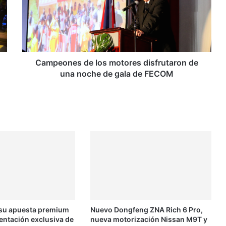
e
o
n
e
s
d
Campeones de los motores disfrutaron de
e
una noche de gala de FECOM
l
o
s
m
o
t
o
r
e
s
d
i
 su apuesta premium
Nuevo Dongfeng ZNA Rich 6 Pro,
s
entación exclusiva de
nueva motorización Nissan M9T y
f