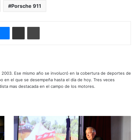
Porsche 911
Messenger
Compartir por correo electrónico
Imprimir
o 2003. Ese mismo año se involucró en la cobertura de deportes de
mpo en el que se desempeña hasta el día de hoy. Tres veces
ista mas destacada en el campo de los motores.
C
a
m
p