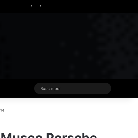
Facebook
X
YouTube
Instagram
TikTok
Acceso
Switch skin
vierno
Buscar
por
che
el Museo Porsche