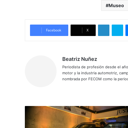
Museo
LinkedIn
Skype
Facebook
X
Beatriz Nuñez
Periodista de profesión desde el añ
motor y la industria automotriz, ca
nombrada por FECOM como la period
Siti
Fa
X
Yo
Ins
o
ce
uT
tag
we
bo
ub
ra
b
ok
e
m
M
I
N
I