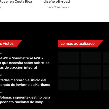
Rover en Costa Rica
diseño off-road
r
a
hace 2 semanas
u
t
a
r
o
n
d
s vistos
Lo más actualizado
e
u
as
n
 4WD o Symmetrical AWD?
a
o que necesita saber sobre los
n
as de tracción integral
o
c
as
h
adas marcaron el inicio del
e
nato de Invierno de Kartismo
d
as
e
Solimar, siguiente destino para
g
peonato Nacional de Rally
a