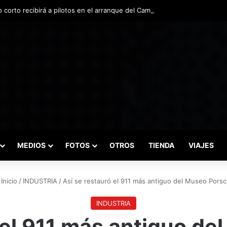
o corto recibirá a pilotos en el arranque del Campeonato Nacional de In
MEDIOS
FOTOS
OTROS
TIENDA
VIAJES
Inicio
/
INDUSTRIA
/
Así se restauró el 911 más antiguo del Museo Pors
INDUSTRIA
 el 911 más antiguo d