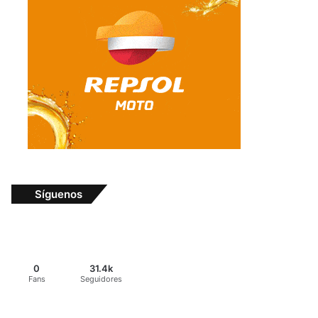
Síguenos
0
31.4k
Fans
Seguidores