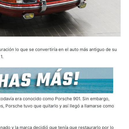
uración lo que se convertiría en el auto más antiguo de su
1.
 todavía era conocido como Porsche 901. Sin embargo,
 Porsche tuvo que quitarlo y así llegó a llamarse como
ado y la marca decidió que tenía que restaurarlo por lo