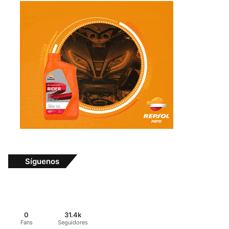
Síguenos
0
31.4k
Fans
Seguidores