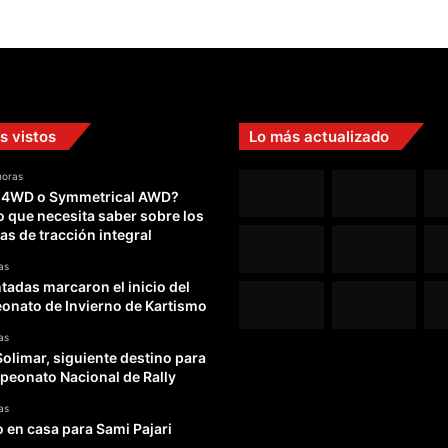
s vistos
Lo más actualizado
horas
 4WD o Symmetrical AWD?
o que necesita saber sobre los
as de tracción integral
as
adas marcaron el inicio del
nato de Invierno de Kartismo
as
Solimar, siguiente destino para
peonato Nacional de Rally
as
o en casa para Sami Pajari