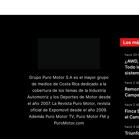
Los má
hace 20 
¿AWD,
Todo l
sistem
Grupo Puro Motor S.A es el mayor grupo
hace 2 dí
de medios de Costa Rica dedicado a la
Remont
cobertura de los temas de la Industria
Campeo
Automotriz y los Deportes de Motor desde
el año 2007. La Revista Puro Motor, revista
hace 2 dí
oficial de Expomovil desde el año 2009.
Finca 
Además Puro Motor TV, Puro Motor FM y
el Cam
PuroMotor.com
hace 4 dí
Triunf
Facebook
X
YouTube
Instagram
TikTok