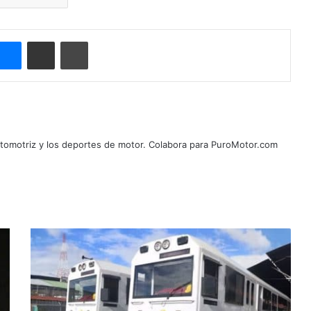
ype
Messenger
Compartir por correo electrónico
Imprimir
automotriz y los deportes de motor. Colabora para PuroMotor.com
Piden
aumentar
pasajes
del
tren
hasta