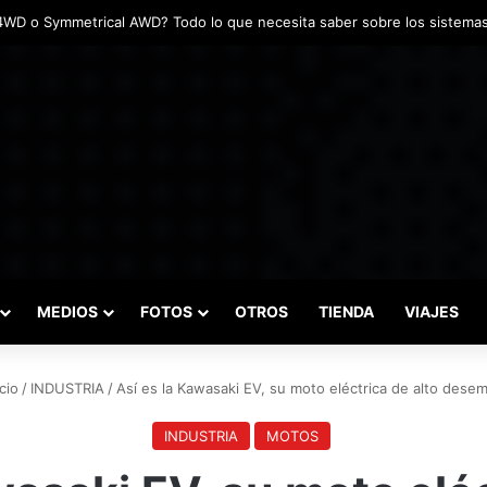
das marcaron el inicio del Campeonato de Invierno de Kartismo
MEDIOS
FOTOS
OTROS
TIENDA
VIAJES
cio
/
INDUSTRIA
/
Así es la Kawasaki EV, su moto eléctrica de alto des
INDUSTRIA
MOTOS