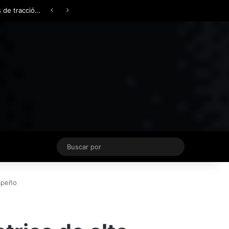
Facebook
X
YouTube
Instagram
TikTok
Acceso
Switch skin
Buscar
por
empeño