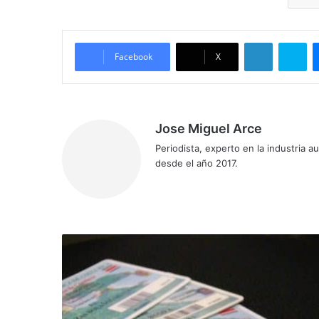
LinkedIn
Sk
Facebook
X
Jose Miguel Arce
Periodista, experto en la industria 
desde el año 2017.
Sitio
web
Disponibles
citas
para
licencias
B1
y