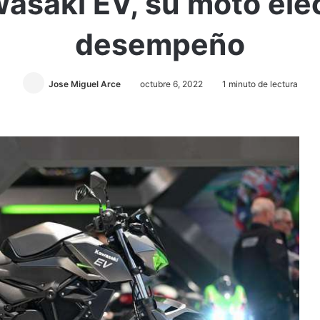
wasaki EV, su moto eléc
desempeño
Jose Miguel Arce
octubre 6, 2022
1 minuto de lectura