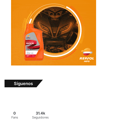
Síguenos
0
31.4k
Fans
Seguidores