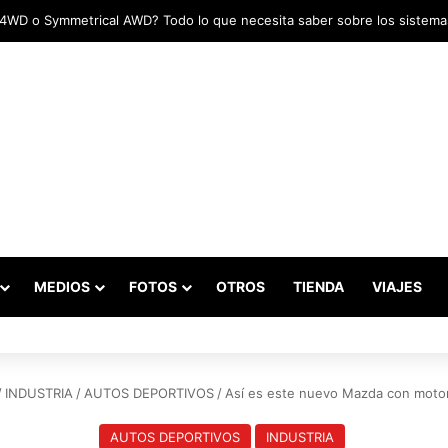
adas marcaron el inicio del Campeonato de Invierno de Kartismo
MEDIOS
FOTOS
OTROS
TIENDA
VIAJES
/
INDUSTRIA
/
AUTOS DEPORTIVOS
/
Así es este nuevo Mazda con motor
AUTOS DEPORTIVOS
INDUSTRIA