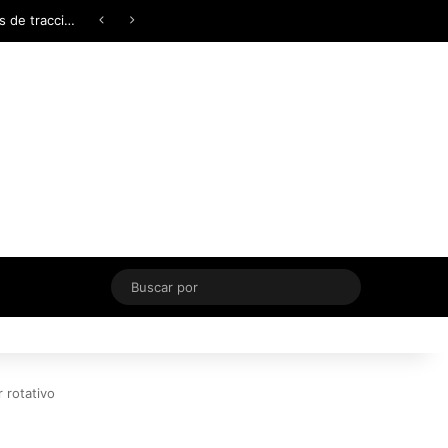
Facebook
X
YouTube
Instagram
TikTok
Acceso
Switch skin
Buscar
por
 rotativo