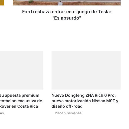
a
z
Ford rechaza entrar en el juego de Tesla:
a
"Es absurdo"
e
n
t
r
a
r
e
n
e
l
j
u
 su apuesta premium
Nuevo Dongfeng ZNA Rich 6 Pro,
e
entación exclusiva de
nueva motorización Nissan M9T y
g
Rover en Costa Rica
diseño off-road
o
as
hace 2 semanas
d
e
T