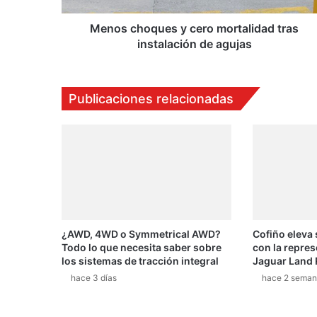
q
u
Menos choques y cero mortalidad tras
e
instalación de agujas
s
y
c
Publicaciones relacionadas
e
r
o
m
o
r
t
a
l
¿AWD, 4WD o Symmetrical AWD?
Cofiño eleva
i
Todo lo que necesita saber sobre
con la repres
d
los sistemas de tracción integral
Jaguar Land 
a
hace 3 días
hace 2 seman
d
t
r