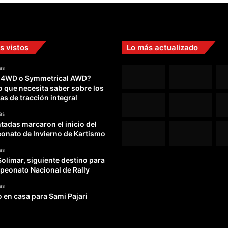
e
s
l
a
s vistos
Lo más actualizado
:
"
as
E
 4WD o Symmetrical AWD?
s
o que necesita saber sobre los
a
as de tracción integral
b
s
as
u
adas marcaron el inicio del
r
nato de Invierno de Kartismo
d
as
o
Solimar, siguiente destino para
"
peonato Nacional de Rally
as
o en casa para Sami Pajari