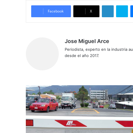
LinkedIn
Skype
Facebook
X
Jose Miguel Arce
Periodista, experto en la industria 
desde el año 2017.
Siti
o
we
b
M
e
n
o
s
c
h
o