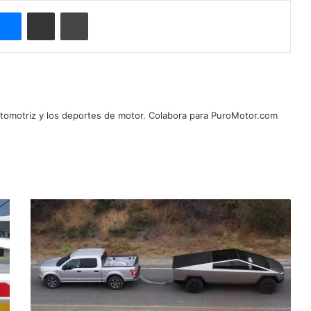
Messenger
Compartir por correo electrónico
Imprimir
automotriz y los deportes de motor. Colabora para PuroMotor.com
F
o
r
d
r
e
c
h