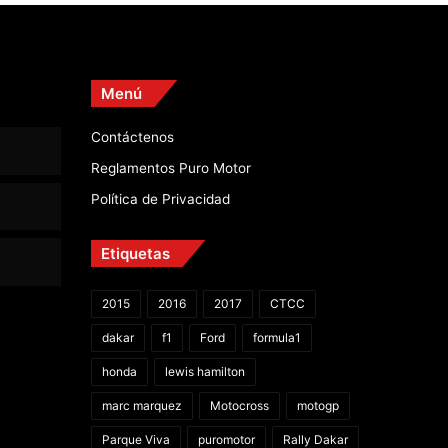
Menú
Contáctenos
Reglamentos Puro Motor
Política de Privacidad
Etiquetas
2015
2016
2017
CTCC
dakar
f1
Ford
formula1
honda
lewis hamilton
marc marquez
Motocross
motogp
Parque Viva
puromotor
Rally Dakar