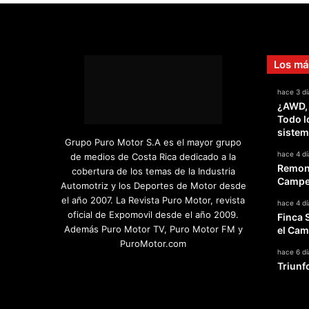
a
s
i
n
Los má
s
t
hace 3 dí
a
¿AWD,
l
Todo l
a
sistem
c
Grupo Puro Motor S.A es el mayor grupo
i
hace 4 dí
de medios de Costa Rica dedicado a la
ó
Remont
cobertura de los temas de la Industria
n
Campeo
Automotriz y los Deportes de Motor desde
d
el año 2007. La Revista Puro Motor, revista
hace 4 dí
e
oficial de Expomovil desde el año 2009.
Finca 
a
Además Puro Motor TV, Puro Motor FM y
el Cam
g
PuroMotor.com
u
hace 6 dí
Triunf
j
Facebook
X
YouTube
Instagram
TikTok
a
s