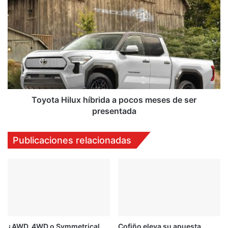
Toyota
Hilux
híbrida
a
pocos
meses
de
ser
presentada
Toyota Hilux híbrida a pocos meses de ser
presentada
Publicaciones relacionadas
¿AWD, 4WD o Symmetrical
Cofiño eleva su apuesta