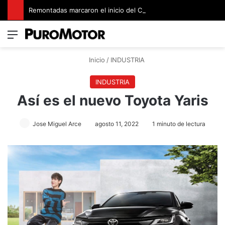
Remontadas marcaron el inicio del Campeonato de Invierno de Kartismo
Menú
Switch
B
Inicio
/
INDUSTRIA
INDUSTRIA
Así es el nuevo Toyota Yaris
Jose Miguel Arce
agosto 11, 2022
1 minuto de lectura