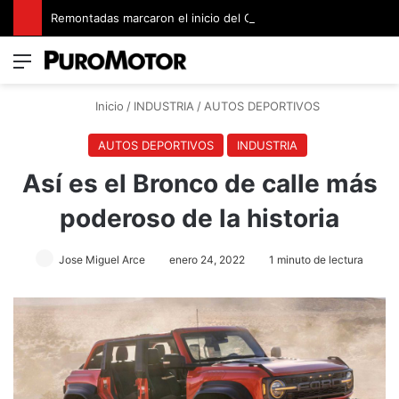
Remontadas marcaron el inicio del Campeonato de Invierno de Kartismo
Menú
Switch
B
Inicio
/
INDUSTRIA
/
AUTOS DEPORTIVOS
AUTOS DEPORTIVOS
INDUSTRIA
Así es el ​​Bronco de calle más
poderoso de la historia
Jose Miguel Arce
enero 24, 2022
1 minuto de lectura