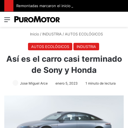
Remontadas marcaron el inicio del Campeonato de Invierno de Kartismo
Menú
Switch
B
Inicio
/
INDUSTRIA
/
AUTOS ECOLÓGICOS
AUTOS ECOLÓGICOS
INDUSTRIA
Así es el carro casi terminado
de Sony y Honda
Jose Miguel Arce
enero 5, 2023
1 minuto de lectura