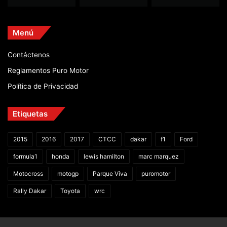
Menú
Contáctenos
Reglamentos Puro Motor
Política de Privacidad
Etiquetas
2015
2016
2017
CTCC
dakar
f1
Ford
formula1
honda
lewis hamilton
marc marquez
Motocross
motogp
Parque Viva
puromotor
Rally Dakar
Toyota
wrc