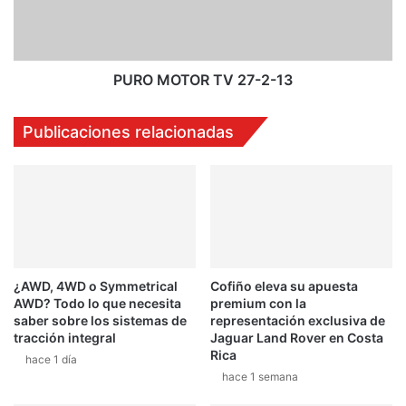
1
O
3
T
O
R
T
PURO MOTOR TV 27-2-13
V
2
Publicaciones relacionadas
7
-
2
-
1
3
¿AWD, 4WD o Symmetrical
Cofiño eleva su apuesta
AWD? Todo lo que necesita
premium con la
saber sobre los sistemas de
representación exclusiva de
tracción integral
Jaguar Land Rover en Costa
Rica
hace 1 día
hace 1 semana