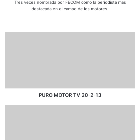
Tres veces nombrada por FECOM como la periodista mas
destacada en el campo de los motores.
Siti
Fa
X
Yo
Ins
o
ce
uT
tag
we
bo
ub
ra
P
b
ok
e
m
U
R
O
M
O
T
O
R
T
PURO MOTOR TV 20-2-13
V
2
P
0
U
-
R
2
O
-
M