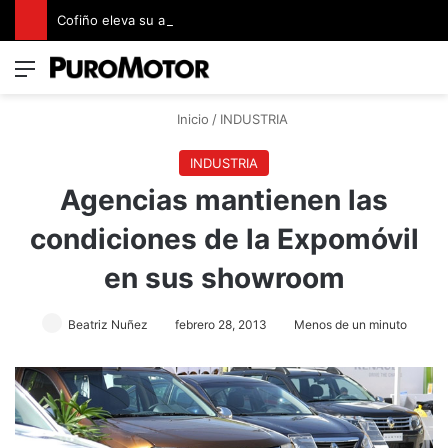
Cofiño eleva su apuesta premium con la representación exclusiva de Jaguar Land Rover en Costa Rica
Menú
Switch
B
Inicio
/
INDUSTRIA
INDUSTRIA
Agencias mantienen las
condiciones de la Expomóvil
en sus showroom
Beatriz Nuñez
febrero 28, 2013
Menos de un minuto