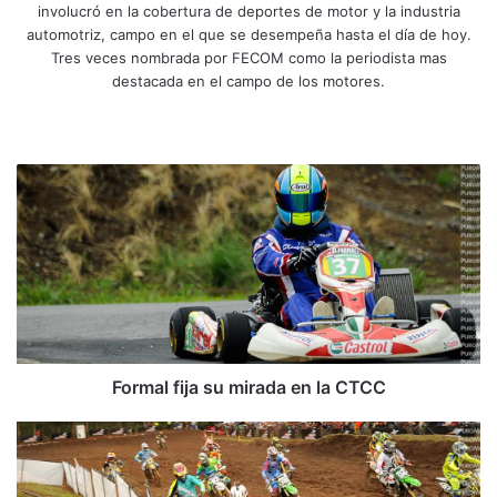
involucró en la cobertura de deportes de motor y la industria
automotriz, campo en el que se desempeña hasta el día de hoy.
Tres veces nombrada por FECOM como la periodista mas
destacada en el campo de los motores.
Siti
Fa
X
Yo
Ins
o
ce
uT
tag
we
bo
ub
ra
F
b
ok
e
m
o
r
m
a
l
f
i
j
a
Formal fija su mirada en la CTCC
s
u
M
m
o
i
t