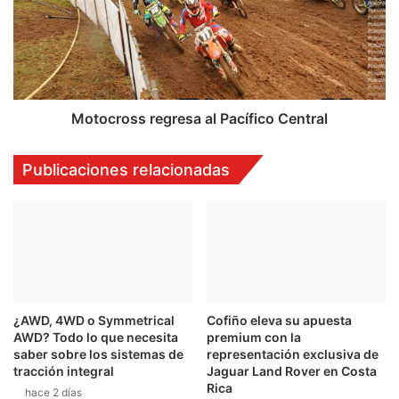
r
o
a
c
d
r
a
o
e
s
n
s
l
r
Motocross regresa al Pacífico Central
a
e
C
g
Publicaciones relacionadas
T
r
C
e
C
s
a
a
l
P
a
¿AWD, 4WD o Symmetrical
Cofiño eleva su apuesta
c
AWD? Todo lo que necesita
premium con la
í
saber sobre los sistemas de
representación exclusiva de
f
tracción integral
Jaguar Land Rover en Costa
i
Rica
hace 2 días
c