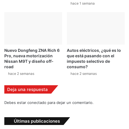
hace 1 semana
o
C
e
n
t
r
a
l
Nuevo Dongfeng ZNA Rich 6
Autos eléctricos, ¿qué es lo
Pro, nueva motorización
que está pasando con el
Nissan M9T y diseño off-
impuesto selectivo de
road
consumo?
hace 2 semanas
hace 2 semanas
Deja una respuesta
Debes estar conectado para dejar un comentario.
Últimas publicaciones