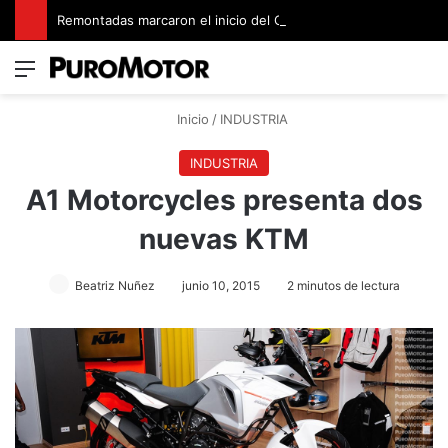
Remontadas marcaron el inicio del Campeonato de Invierno de Kartismo
Menú
Switch
B
Inicio
/
INDUSTRIA
INDUSTRIA
A1 Motorcycles presenta dos
nuevas KTM
Beatriz Nuñez
junio 10, 2015
2 minutos de lectura