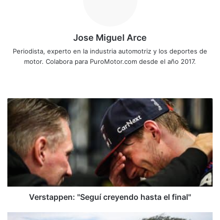
Jose Miguel Arce
Periodista, experto en la industria automotriz y los deportes de
motor. Colabora para PuroMotor.com desde el año 2017.
Sitio
web
Verstappen:
"Seguí
creyendo
hasta
el
final"
Verstappen: "Seguí creyendo hasta el final"
Nuevo