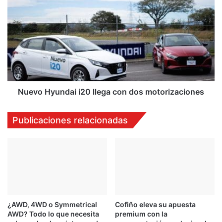
Hyundai
i20
llega
con
dos
motorizaciones
Nuevo Hyundai i20 llega con dos motorizaciones
Publicaciones relacionadas
¿AWD, 4WD o Symmetrical
Cofiño eleva su apuesta
AWD? Todo lo que necesita
premium con la