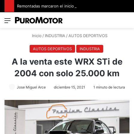
Remontadas marcaron el inicio del Campeonato de Invierno de Kartismo
Menú
Switch
B
Inicio
/
INDUSTRIA
/
AUTOS DEPORTIVOS
AUTOS DEPORTIVOS
INDUSTRIA
A la venta este WRX STi de
2004 con solo 25.000 km
Jose Miguel Arce
diciembre 15, 2021
1 minuto de lectura