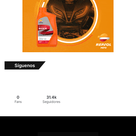
Síguenos
0
31.4k
Fans
Seguidores