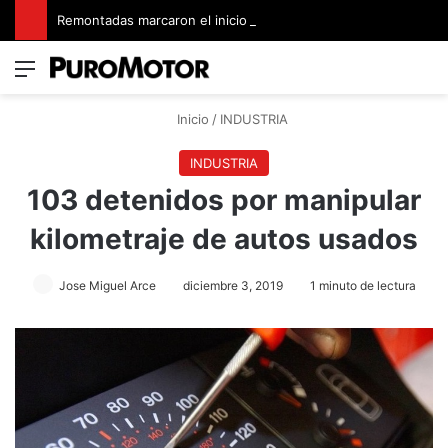
Remontadas marcaron el inicio del Campeonato de Invierno de Kartismo
Menú
Switch
B
Inicio
/
INDUSTRIA
INDUSTRIA
103 detenidos por manipular
kilometraje de autos usados
Jose Miguel Arce
diciembre 3, 2019
1 minuto de lectura