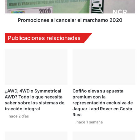
i
o
n
n
a
e
Promociones al cancelar el marchamo 2020
r
s
o
a
Publicaciones relacionadas
n
l
e
c
l
a
J
n
u
c
r
e
a
l
s
a
¿AWD, 4WD o Symmetrical
Cofiño eleva su apuesta
s
r
AWD? Todo lo que necesita
premium con la
i
e
saber sobre los sistemas de
representación exclusiva de
c
l
tracción integral
Jaguar Land Rover en Costa
3
m
Rica
hace 2 días
D
a
hace 1 semana
a
r
y
c
s
h