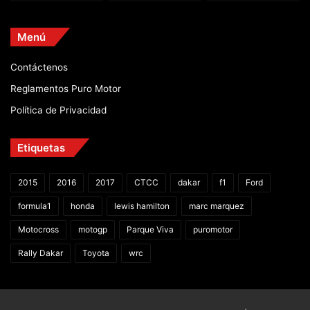
Menú
Contáctenos
Reglamentos Puro Motor
Política de Privacidad
Etiquetas
2015
2016
2017
CTCC
dakar
f1
Ford
formula1
honda
lewis hamilton
marc marquez
Motocross
motogp
Parque Viva
puromotor
Rally Dakar
Toyota
wrc