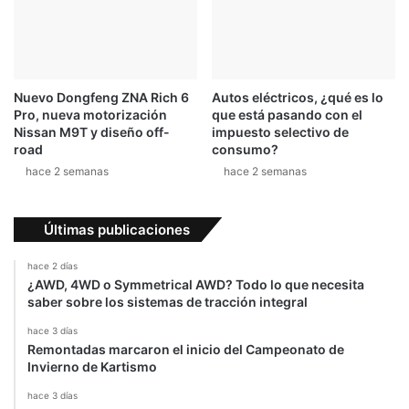
T
a
r
m
i
o
a
2
l
0
Nuevo Dongfeng ZNA Rich 6
Autos eléctricos, ¿qué es lo
2
Pro, nueva motorización
que está pasando con el
0
Nissan M9T y diseño off-
impuesto selectivo de
road
consumo?
hace 2 semanas
hace 2 semanas
Últimas publicaciones
hace 2 días
¿AWD, 4WD o Symmetrical AWD? Todo lo que necesita
saber sobre los sistemas de tracción integral
hace 3 días
Remontadas marcaron el inicio del Campeonato de
Invierno de Kartismo
hace 3 días