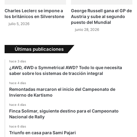
n
A
Charles Leclerc se impone a
George Russell gana el GP de
l
los británicos en Silverstone
Austria y sube al segundo
e
puesto del Mundial
julio 5, 2026
m
junio 28, 2026
a
n
i
Últimas publicaciones
a
hace 3 días
¿AWD, 4WD o Symmetrical AWD? Todo lo que necesita
saber sobre los sistemas de tracción integral
hace 4 días
Remontadas marcaron el inicio del Campeonato de
Invierno de Kartismo
hace 4 días
Finca Solimar, siguiente destino para el Campeonato
Nacional de Rally
hace 6 días
Triunfo en casa para Sami Pajari