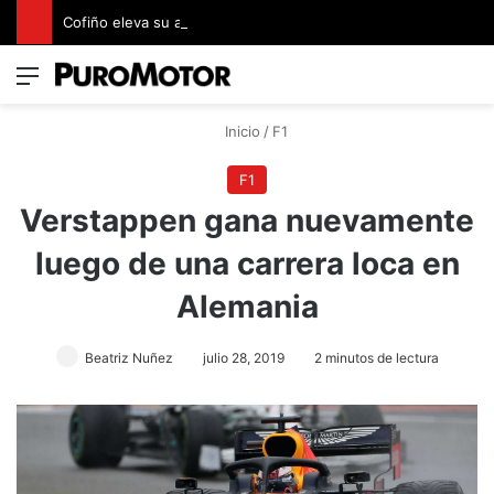
Cofiño eleva su apuesta premium con la representación exclusiva de Jaguar Land Rover en Costa Rica
Menú
Switch
B
Inicio
/
F1
F1
Verstappen gana nuevamente
luego de una carrera loca en
Alemania
Beatriz Nuñez
julio 28, 2019
2 minutos de lectura