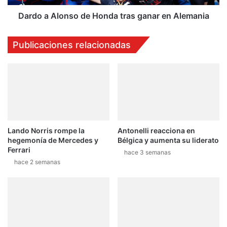
r
o
a
n
Dardo a Alonso de Honda tras ganar en Alemania
e
s
l
o
Publicaciones relacionadas
F
d
o
e
r
H
d
o
R
n
a
d
n
a
g
t
Lando Norris rompe la
Antonelli reacciona en
e
r
hegemonía de Mercedes y
Bélgica y aumenta su liderato
r
a
Ferrari
2
hace 3 semanas
s
hace 2 semanas
0
g
2
a
0
n
a
r
e