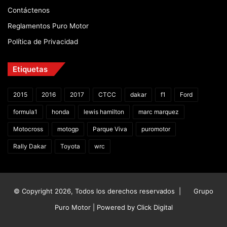
Contáctenos
Reglamentos Puro Motor
Política de Privacidad
Etiquetas
2015
2016
2017
CTCC
dakar
f1
Ford
formula1
honda
lewis hamilton
marc marquez
Motocross
motogp
Parque Viva
puromotor
Rally Dakar
Toyota
wrc
© Copyright 2026, Todos los derechos reservados |
Grupo
Puro Motor | Powered by
Click Digital