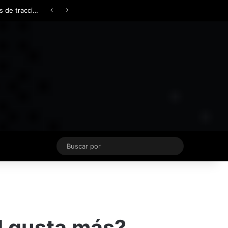
Facebook
X
YouTube
Instagram
TikTok
Acceso
Switch skin
Buscar
por
l gusta más?