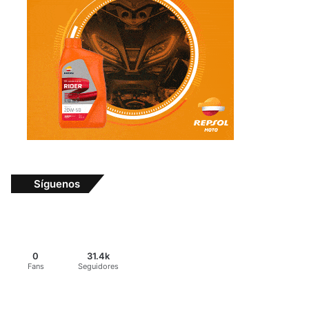
Síguenos
0
31.4k
Fans
Seguidores