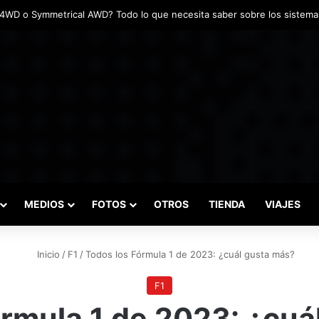
adas marcaron el inicio del Campeonato de Invierno de Kartismo
MEDIOS
FOTOS
OTROS
TIENDA
VIAJES
Inicio
/
F1
/
Todos los Fórmula 1 de 2023: ¿cuál gusta más?
F1
órmula 1 de 2023: ¿cuá