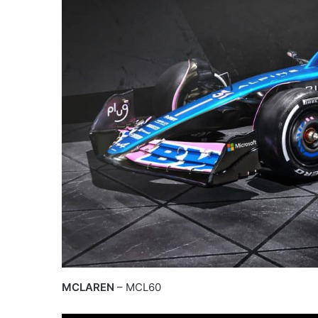
MCLAREN
– MCL60