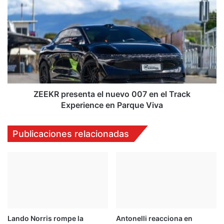
presenta
el
nuevo
007
en
el
Track
Experience
en
ZEEKR presenta el nuevo 007 en el Track
Parque
Experience en Parque Viva
Viva
Publicaciones relacionadas
Lando Norris rompe la
Antonelli reacciona en