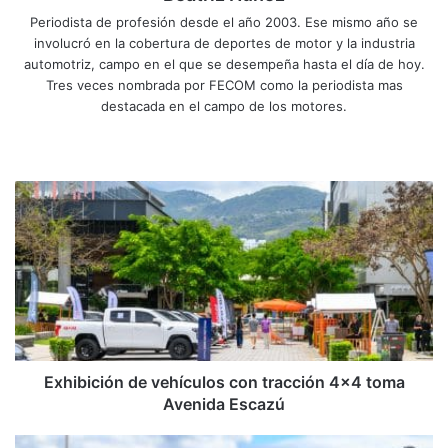
Periodista de profesión desde el año 2003. Ese mismo año se
involucró en la cobertura de deportes de motor y la industria
automotriz, campo en el que se desempeña hasta el día de hoy.
Tres veces nombrada por FECOM como la periodista mas
destacada en el campo de los motores.
Sitio
Facebook
X
YouTube
Instagram
web
Exhibición
de
vehículos
con
tracción
4x4
toma
Avenida
Escazú
Exhibición de vehículos con tracción 4x4 toma
Avenida Escazú
ZEEKR