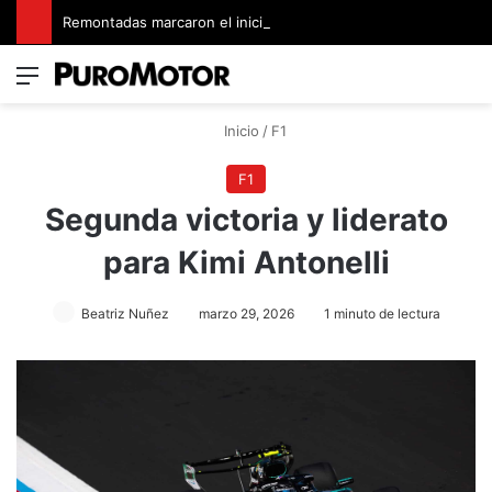
Remontadas marcaron el inicio del Campeonato de Invierno de Kartismo
Menú
Switch
B
Inicio
/
F1
F1
Segunda victoria y liderato
para Kimi Antonelli
Beatriz Nuñez
marzo 29, 2026
1 minuto de lectura