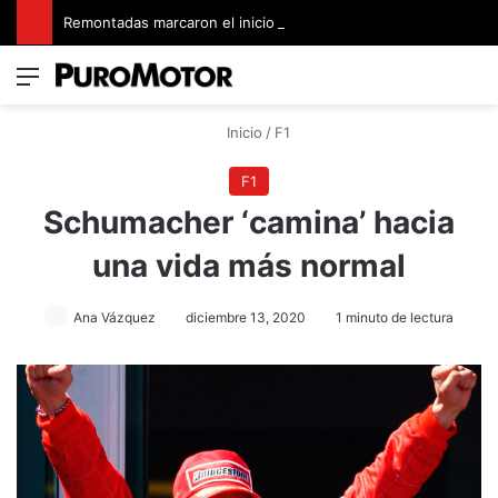
Remontadas marcaron el inicio del Campeonato de Invierno de Kartismo
Menú
Switch
B
Inicio
/
F1
F1
Schumacher ‘camina’ hacia
una vida más normal
Ana Vázquez
diciembre 13, 2020
1 minuto de lectura