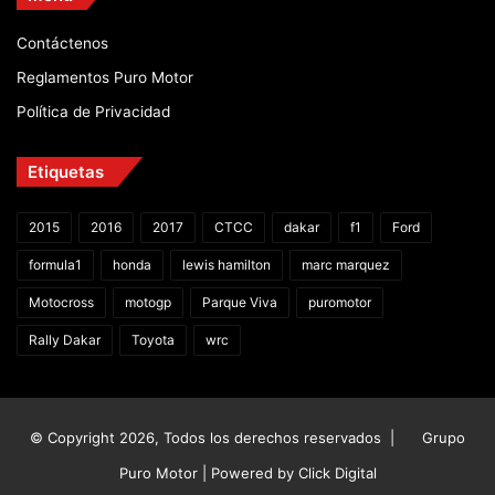
Contáctenos
Reglamentos Puro Motor
Política de Privacidad
Etiquetas
2015
2016
2017
CTCC
dakar
f1
Ford
formula1
honda
lewis hamilton
marc marquez
Motocross
motogp
Parque Viva
puromotor
Rally Dakar
Toyota
wrc
© Copyright 2026, Todos los derechos reservados |
Grupo
Puro Motor | Powered by
Click Digital