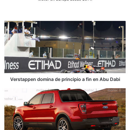
Sitio
Facebook
X
YouTube
Instagram
web
Verstappen
domina
de
principio
a
fin
en
Abu
Dabi
Verstappen domina de principio a fin en Abu Dabi
El
Ford
Maverick
ya
casi
es
una