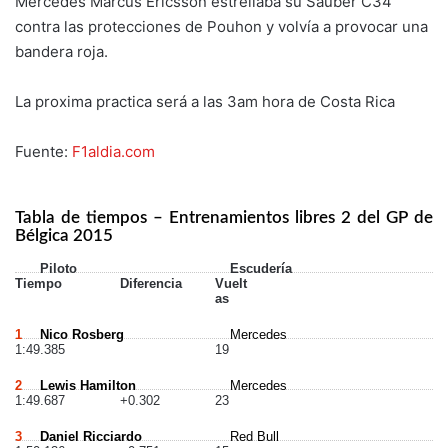
Mercedes Marcus Ericsson estrellaba su Sauber C34
contra las protecciones de Pouhon y volvía a provocar una
bandera roja.
La proxima practica será a las 3am hora de Costa Rica
Fuente:
F1aldia.com
Tabla de tiempos – Entrenamientos libres 2 del GP de
Bélgica 2015
Piloto
Escudería
Tiempo
Diferencia
Vuelt
as
1
Nico Rosberg
Mercedes
1:49.385
19
2
Lewis Hamilton
Mercedes
1:49.687
+0.302
23
3
Daniel Ricciardo
Red Bull