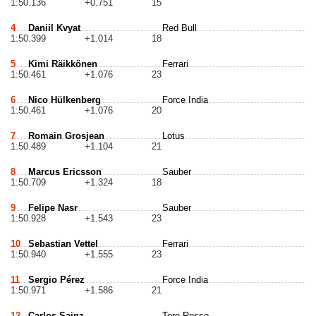
1:50.136
+0.751
15
4
Daniil Kvyat
Red Bull
1:50.399
+1.014
18
5
Kimi Räikkönen
Ferrari
1:50.461
+1.076
23
6
Nico Hülkenberg
Force India
1:50.461
+1.076
20
7
Romain Grosjean
Lotus
1:50.489
+1.104
21
8
Marcus Ericsson
Sauber
1:50.709
+1.324
18
9
Felipe Nasr
Sauber
1:50.928
+1.543
23
10
Sebastian Vettel
Ferrari
1:50.940
+1.555
23
11
Sergio Pérez
Force India
1:50.971
+1.586
21
12
Carlos Sainz
Toro Rosso