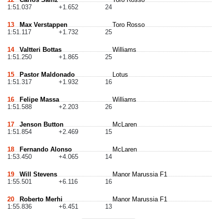
1:51.037
+1.652
24
13
Max Verstappen
Toro Rosso
1:51.117
+1.732
25
14
Valtteri Bottas
Williams
1:51.250
+1.865
25
15
Pastor Maldonado
Lotus
1:51.317
+1.932
16
16
Felipe Massa
Williams
1:51.588
+2.203
26
17
Jenson Button
McLaren
1:51.854
+2.469
15
18
Fernando Alonso
McLaren
1:53.450
+4.065
14
19
Will Stevens
Manor Marussia F1
1:55.501
+6.116
16
20
Roberto Merhi
Manor Marussia F1
1:55.836
+6.451
13