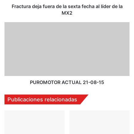
e
Fractura deja fuera de la sexta fecha al líder de la
j
MX2
a
f
P
u
U
e
R
r
O
a
M
d
O
e
T
l
O
a
R
s
A
PUROMOTOR ACTUAL 21-08-15
e
C
x
T
Publicaciones relacionadas
t
U
a
A
f
L
e
2
c
1
h
-