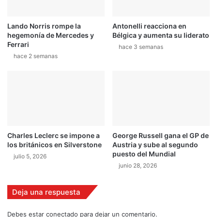
a
0
a
8
Lando Norris rompe la
Antonelli reacciona en
l
-
hegemonía de Mercedes y
Bélgica y aumenta su liderato
l
1
Ferrari
í
hace 3 semanas
5
hace 2 semanas
d
e
r
d
e
l
a
M
Charles Leclerc se impone a
George Russell gana el GP de
X
los británicos en Silverstone
Austria y sube al segundo
2
puesto del Mundial
julio 5, 2026
junio 28, 2026
Deja una respuesta
Debes estar conectado para dejar un comentario.