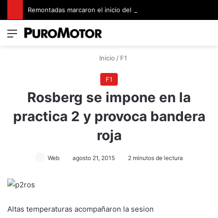
Remontadas marcaron el inicio del Campeonato de Invierno de Kartismo
Menú
Switch
B
Inicio
/
F1
F1
Rosberg se impone en la
practica 2 y provoca bandera
roja
Web
agosto 21, 2015
2 minutos de lectura
Altas temperaturas acompañaron la sesion