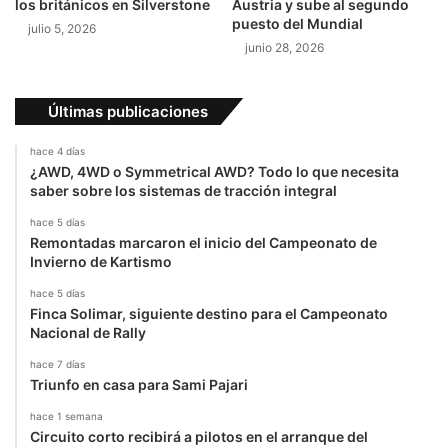
los británicos en Silverstone
Austria y sube al segundo
l
e
puesto del Mundial
julio 5, 2026
a
l
junio 28, 2026
c
a
a
F
r
o
Últimas publicaciones
r
r
e
m
hace 4 días
r
u
¿AWD, 4WD o Symmetrical AWD? Todo lo que necesita
a
l
saber sobre los sistemas de tracción integral
"
a
3
hace 5 días
Remontadas marcaron el inicio del Campeonato de
Invierno de Kartismo
hace 5 días
Finca Solimar, siguiente destino para el Campeonato
Nacional de Rally
hace 7 días
Triunfo en casa para Sami Pajari
hace 1 semana
Circuito corto recibirá a pilotos en el arranque del