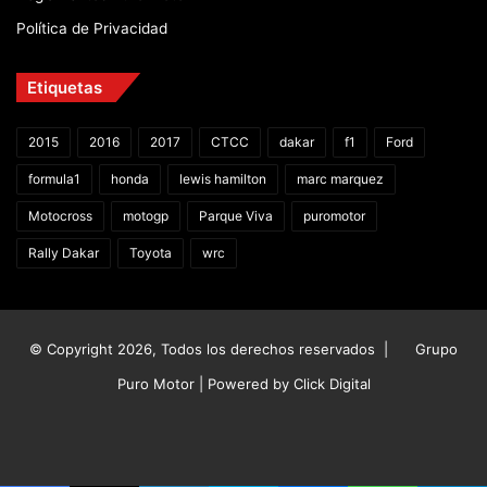
Política de Privacidad
Etiquetas
2015
2016
2017
CTCC
dakar
f1
Ford
formula1
honda
lewis hamilton
marc marquez
Motocross
motogp
Parque Viva
puromotor
Rally Dakar
Toyota
wrc
© Copyright 2026, Todos los derechos reservados |
Grupo
Puro Motor | Powered by
Click Digital
Facebook
X
YouTube
Instagram
TikTok