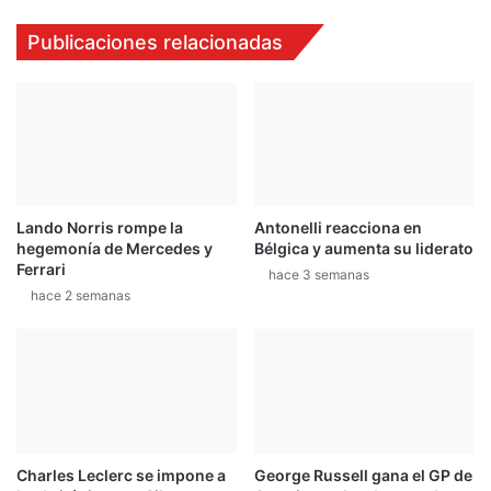
n
e
Publicaciones relacionadas
z
r
o
s
s
e
e
e
q
n
u
c
e
a
j
m
a
Lando Norris rompe la
Antonelli reacciona en
i
hegemonía de Mercedes y
Bélgica y aumenta su liderato
:
n
Ferrari
"
a
hace 3 semanas
M
hace 2 semanas
a
e
l
a
t
r
í
r
t
u
u
i
l
n
o
Charles Leclerc se impone a
George Russell gana el GP de
ó
d