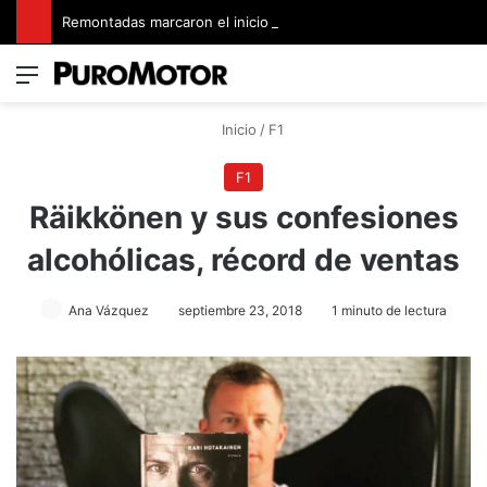
Remontadas marcaron el inicio del Campeonato de Invierno de Kartismo
Menú
Switch
B
Inicio
/
F1
F1
Räikkönen y sus confesiones
alcohólicas, récord de ventas
Ana Vázquez
septiembre 23, 2018
1 minuto de lectura