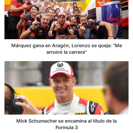
r
q
u
e
z
g
a
n
Márquez gana en Aragón, Lorenzo se queja: "Me
a
arruinó la carrera"
e
n
M
A
i
r
c
a
k
g
S
ó
c
n
h
,
u
L
m
o
a
Mick Schumacher se encamina al título de la
r
c
Formula 3
e
h