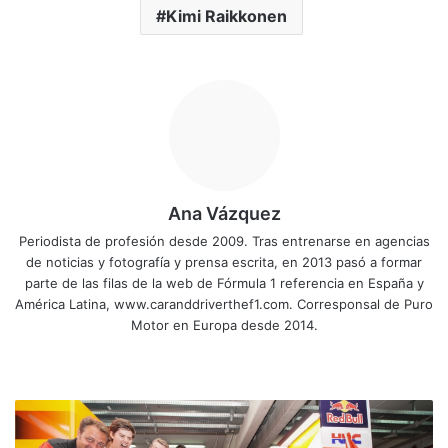
Kimi Raikkonen
Ana Vázquez
Periodista de profesión desde 2009. Tras entrenarse en agencias
de noticias y fotografía y prensa escrita, en 2013 pasó a formar
parte de las filas de la web de Fórmula 1 referencia en España y
América Latina, www.caranddriverthef1.com. Corresponsal de Puro
Motor en Europa desde 2014.
Siti
Fa
X
Yo
Ins
o
ce
uT
tag
we
bo
ub
ra
M
b
ok
e
m
á