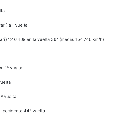
lta
ri) a 1 vuelta
ari) 1:46.409 en la vuelta 36ª (media: 154,746 km/h)
n 1ª vuelta
vuelta
ª vuelta
: accidente 44ª vuelta