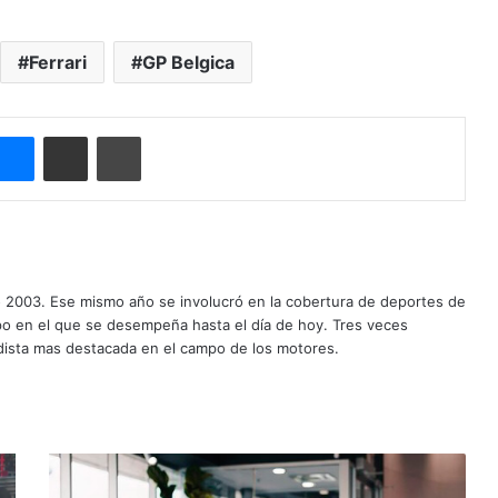
Ferrari
GP Belgica
Messenger
Compartir por correo electrónico
Imprimir
o 2003. Ese mismo año se involucró en la cobertura de deportes de
mpo en el que se desempeña hasta el día de hoy. Tres veces
ista mas destacada en el campo de los motores.
L
a