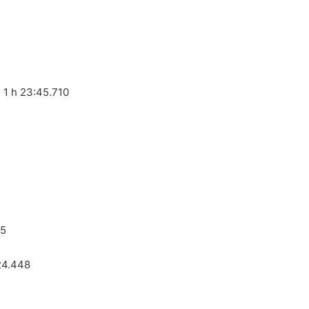
 1 h 23:45.710
25
24.448