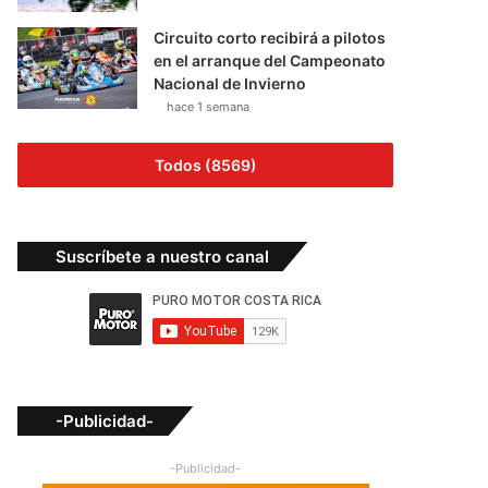
Circuito corto recibirá a pilotos
en el arranque del Campeonato
Nacional de Invierno
hace 1 semana
Todos (8569)
Suscríbete a nuestro canal
-Publicidad-
-Publicidad-