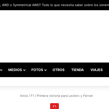
tadas marcaron el inicio del Campeonato de Invierno de Kartismo
MEDIOS
FOTOS
OTROS
TIENDA
VIAJES
Inicio
/
F1
/
Primera victoria para Leclerc y Ferrari
F1