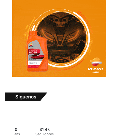
Síguenos
0
31.4k
Fans
Seguidores