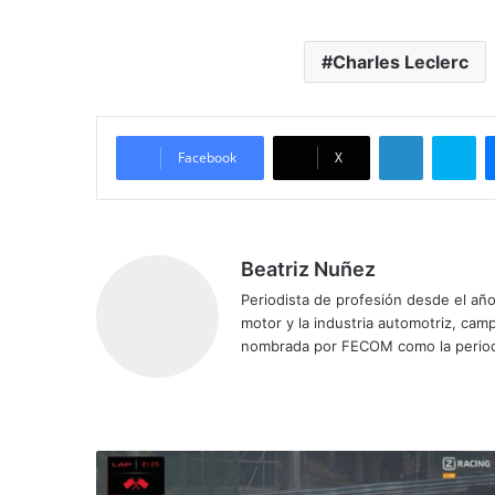
Charles Leclerc
LinkedIn
Skype
Facebook
X
Beatriz Nuñez
Periodista de profesión desde el añ
motor y la industria automotriz, ca
nombrada por FECOM como la period
Siti
Fa
X
Yo
Ins
o
ce
uT
tag
we
bo
ub
ra
b
ok
e
m
M
u