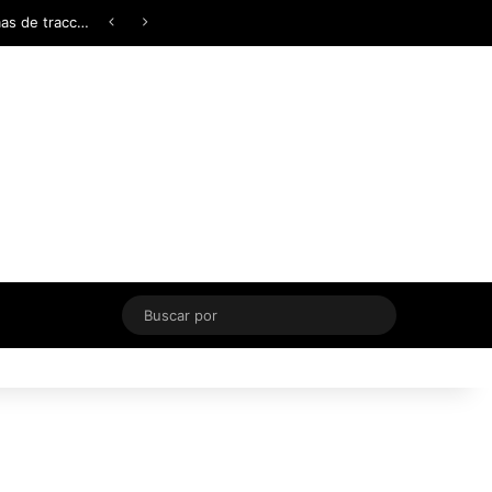
Facebook
X
YouTube
Instagram
TikTok
Acceso
Switch skin
Buscar
por