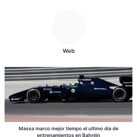
Web
M
a
s
s
a
m
a
r
c
o
Massa marco mejor tiempo el ultimo día de
m
entrenamientos en Bahréin