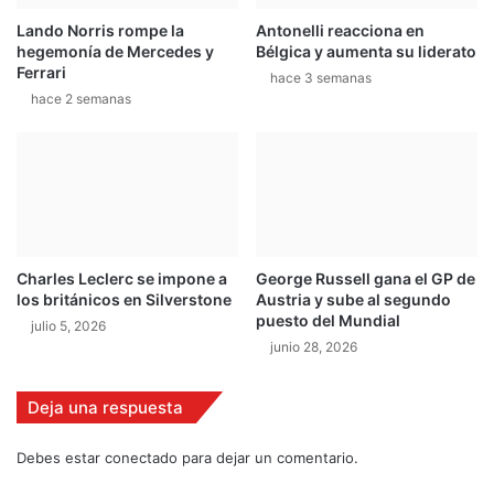
d
e
e
Lando Norris rompe la
Antonelli reacciona en
m
hegemonía de Mercedes y
Bélgica y aumenta su liderato
e
p
Ferrari
n
o
hace 3 semanas
t
hace 2 semanas
e
r
l
e
u
n
l
a
t
m
i
i
m
e
o
Charles Leclerc se impone a
George Russell gana el GP de
n
d
los británicos en Silverstone
Austria y sube al segundo
t
í
puesto del Mundial
julio 5, 2026
o
a
junio 28, 2026
s
d
e
e
n
e
Deja una respuesta
B
n
a
t
Debes estar conectado para dejar un comentario.
h
r
r