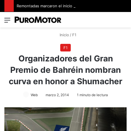
Remontadas marcaron el inicio del Campeonato de Invierno de Kartismo
Menú
Switch
B
Inicio
/
F1
F1
Organizadores del Gran
Premio de Bahréin nombran
curva en honor a Shumacher
Web
marzo 2, 2014
1 minuto de lectura