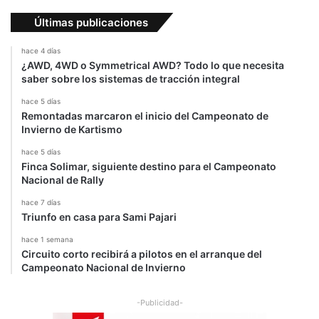
e
é
n
Últimas publicaciones
i
a
n
m
hace 4 días
i
¿AWD, 4WD o Symmetrical AWD? Todo lo que necesita
e
saber sobre los sistemas de tracción integral
n
hace 5 días
t
Remontadas marcaron el inicio del Campeonato de
o
Invierno de Kartismo
s
e
hace 5 días
n
Finca Solimar, siguiente destino para el Campeonato
Nacional de Rally
B
a
hace 7 días
h
Triunfo en casa para Sami Pajari
r
é
hace 1 semana
Circuito corto recibirá a pilotos en el arranque del
i
Campeonato Nacional de Invierno
n
-Publicidad-