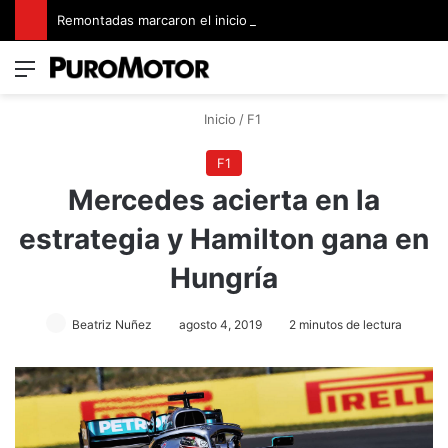
Remontadas marcaron el inicio del Campeonato de Invierno de Kartismo
Menú
Switch
B
Inicio
/
F1
F1
Mercedes acierta en la
estrategia y Hamilton gana en
Hungría
Beatriz Nuñez
agosto 4, 2019
2 minutos de lectura