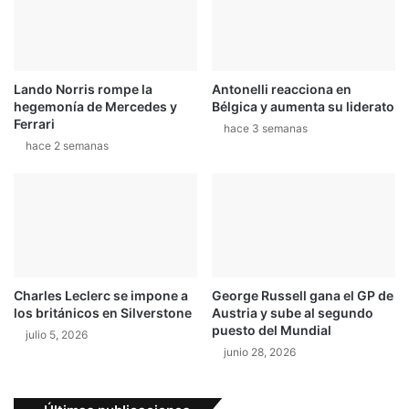
d
t
i
a
a
e
n
Lando Norris rompe la
Antonelli reacciona en
B
hegemonía de Mercedes y
Bélgica y aumenta su liderato
r
Ferrari
hace 3 semanas
n
hace 2 semanas
o
:
m
á
s
l
í
d
Charles Leclerc se impone a
George Russell gana el GP de
e
los británicos en Silverstone
Austria y sube al segundo
r
puesto del Mundial
julio 5, 2026
junio 28, 2026