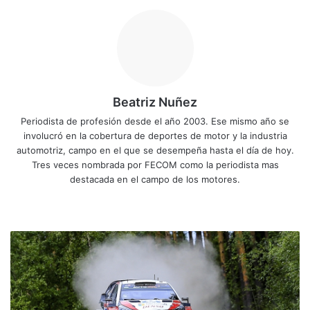
Beatriz Nuñez
Periodista de profesión desde el año 2003. Ese mismo año se
involucró en la cobertura de deportes de motor y la industria
automotriz, campo en el que se desempeña hasta el día de hoy.
Tres veces nombrada por FECOM como la periodista mas
destacada en el campo de los motores.
Siti
Fa
X
Yo
Ins
o
ce
uT
tag
we
bo
ub
ra
T
b
ok
e
m
a
n
a
k