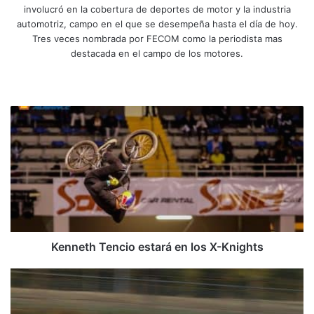
involucró en la cobertura de deportes de motor y la industria
automotriz, campo en el que se desempeña hasta el día de hoy.
Tres veces nombrada por FECOM como la periodista mas
destacada en el campo de los motores.
Sitio
Facebook
X
YouTube
Instagram
web
Kenneth
Tencio
estará
en
los
X-
Knights
Kenneth Tencio estará en los X-Knights
En
los
circuitos