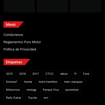
Menú
Contáctenos
Reglamentos Puro Motor
Política de Privacidad
Etiquetas
2015
2016
2017
CTCC
dakar
f1
Ford
formula1
honda
lewis hamilton
marc marquez
Motocross
motogp
Parque Viva
puromotor
Rally Dakar
Toyota
wrc