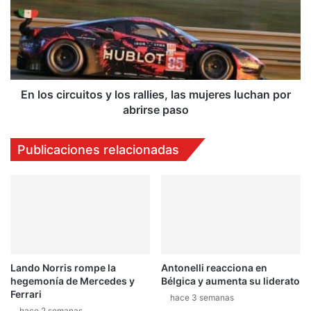
y
los
rallies,
las
mujeres
luchan
por
En los circuitos y los rallies, las mujeres luchan por
abrirse
abrirse paso
paso
Publicaciones relacionadas
Lando Norris rompe la
Antonelli reacciona en
hegemonía de Mercedes y
Bélgica y aumenta su liderato
Ferrari
hace 3 semanas
hace 2 semanas