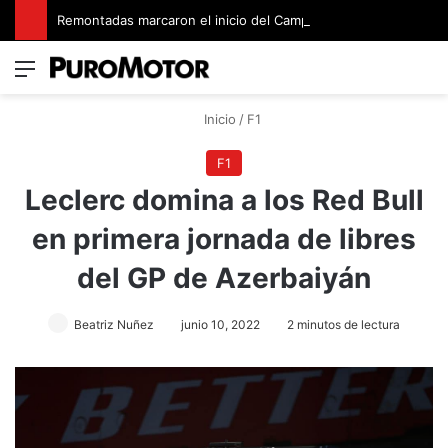
Remontadas marcaron el inicio del Campeonato de Invierno de Kartismo
Menú
Switch
B
Inicio
/
F1
F1
Leclerc domina a los Red Bull
en primera jornada de libres
del GP de Azerbaiyán
Beatriz Nuñez
junio 10, 2022
2 minutos de lectura