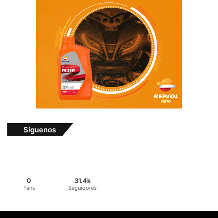
Síguenos
0
31.4k
Fans
Seguidores