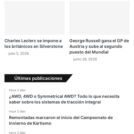
l
í
a
a
d
e
l
r
Charles Leclerc se impone a
George Russell gana el GP de
a
los británicos en Silverstone
Austria y sube al segundo
l
puesto del Mundial
julio 5, 2026
l
junio 28, 2026
y
d
e
Últimas publicaciones
C
ó
hace 2 días
r
¿AWD, 4WD o Symmetrical AWD? Todo lo que necesita
c
saber sobre los sistemas de tracción integral
e
g
hace 2 días
Remontadas marcaron el inicio del Campeonato de
a
Invierno de Kartismo
hace 2 días