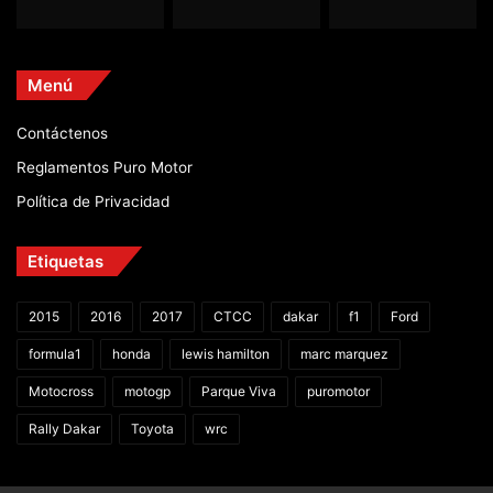
Menú
Contáctenos
Reglamentos Puro Motor
Política de Privacidad
Etiquetas
2015
2016
2017
CTCC
dakar
f1
Ford
formula1
honda
lewis hamilton
marc marquez
Motocross
motogp
Parque Viva
puromotor
Rally Dakar
Toyota
wrc