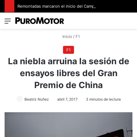
Remontadas marcaron el inicio del Campeonato de Invierno de Kartismo
Menú
Switch
B
Inicio
/
F1
F1
La niebla arruina la sesión de
ensayos libres del Gran
Premio de China
Beatriz Nuñez
abril 7, 2017
3 minutos de lectura