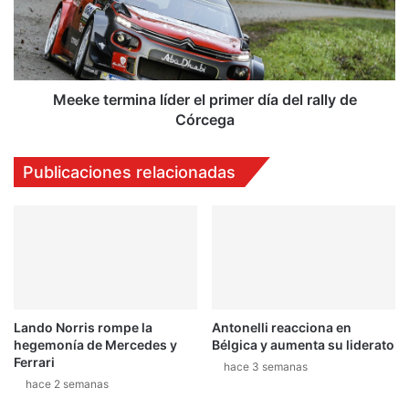
t
e
e
t
f
e
i
r
n
m
d
i
Meeke termina líder el primer día del rally de
e
n
Córcega
s
a
e
l
Publicaciones relacionadas
m
í
a
d
n
e
a
r
e
e
n
l
G
p
u
r
Lando Norris rompe la
Antonelli reacciona en
a
i
hegemonía de Mercedes y
Bélgica y aumenta su liderato
t
m
Ferrari
e
e
hace 3 semanas
hace 2 semanas
m
r
a
d