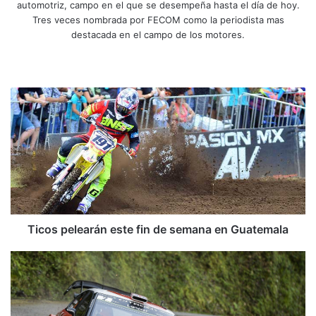
automotriz, campo en el que se desempeña hasta el día de hoy.
Tres veces nombrada por FECOM como la periodista mas
destacada en el campo de los motores.
Siti
Fa
X
Yo
Ins
o
ce
uT
tag
we
bo
ub
ra
T
b
ok
e
m
i
c
o
s
p
e
l
e
a
Ticos pelearán este fin de semana en Guatemala
r
á
M
n
e
e
e
s
k