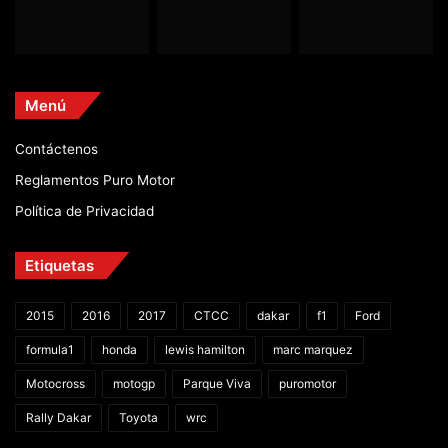
Menú
Contáctenos
Reglamentos Puro Motor
Política de Privacidad
Etiquetas
2015
2016
2017
CTCC
dakar
f1
Ford
formula1
honda
lewis hamilton
marc marquez
Motocross
motogp
Parque Viva
puromotor
Rally Dakar
Toyota
wrc