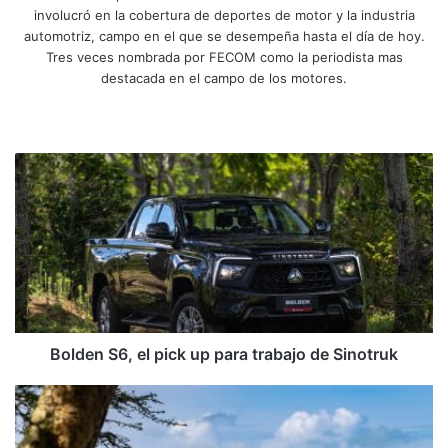
involucró en la cobertura de deportes de motor y la industria
automotriz, campo en el que se desempeña hasta el día de hoy.
Tres veces nombrada por FECOM como la periodista mas
destacada en el campo de los motores.
Sitio
Facebook
X
YouTube
Instagram
web
Bolden
S6,
el
pick
up
para
trabajo
de
Sinotruk
Bolden S6, el pick up para trabajo de Sinotruk
Takamoto
Katsuta,
primera