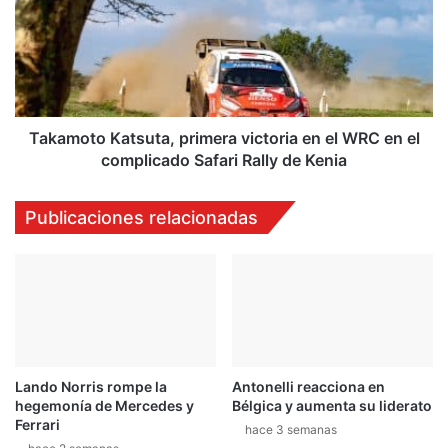
victoria
en
el
WRC
en
el
complicado
Takamoto Katsuta, primera victoria en el WRC en el
Safari
complicado Safari Rally de Kenia
Rally
de
Publicaciones relacionadas
Kenia
Lando Norris rompe la
Antonelli reacciona en
hegemonía de Mercedes y
Bélgica y aumenta su liderato
Ferrari
hace 3 semanas