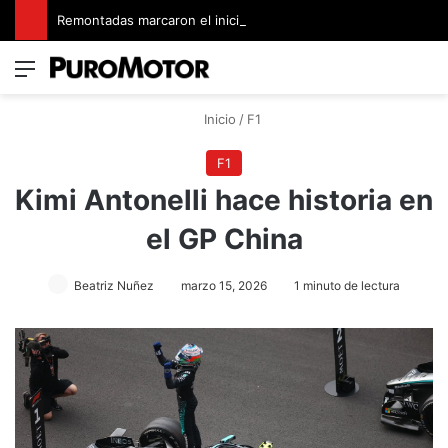
Remontadas marcaron el inicio del Campeonato de Invierno de Kartismo
Menú
Switch
B
Inicio
/
F1
F1
Kimi Antonelli hace historia en
el GP China
Beatriz Nuñez
marzo 15, 2026
1 minuto de lectura