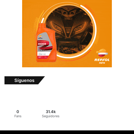
Síguenos
0
31.4k
Fans
Seguidores