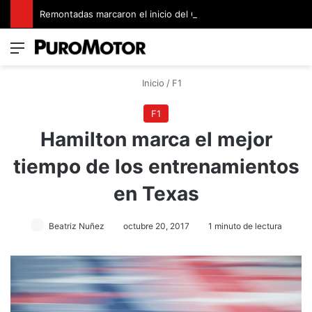
Remontadas marcaron el inicio del Campeonato de Invierno de Kartismo
Menú
Switch
B
Inicio
/
F1
F1
Hamilton marca el mejor
tiempo de los entrenamientos
en Texas
Beatriz Nuñez
octubre 20, 2017
1 minuto de lectura