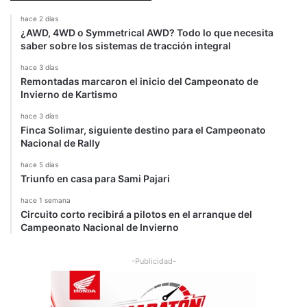
i
hace 2 días
f
¿AWD, 4WD o Symmetrical AWD? Todo lo que necesita
t
saber sobre los sistemas de tracción integral
hace 3 días
Remontadas marcaron el inicio del Campeonato de
Invierno de Kartismo
hace 3 días
Finca Solimar, siguiente destino para el Campeonato
Nacional de Rally
hace 5 días
Triunfo en casa para Sami Pajari
hace 1 semana
Circuito corto recibirá a pilotos en el arranque del
Campeonato Nacional de Invierno
-Publicidad-