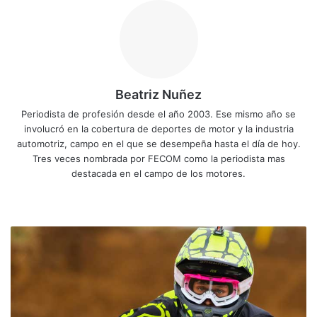
Beatriz Nuñez
Periodista de profesión desde el año 2003. Ese mismo año se
involucró en la cobertura de deportes de motor y la industria
automotriz, campo en el que se desempeña hasta el día de hoy.
Tres veces nombrada por FECOM como la periodista mas
destacada en el campo de los motores.
Siti
Fa
X
Yo
Ins
o
ce
uT
tag
we
bo
ub
ra
S
b
ok
e
m
u
z
u
k
i