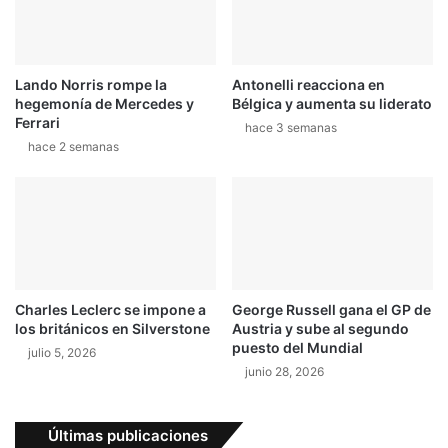
t
r
e
n
a
n
Lando Norris rompe la
Antonelli reacciona en
d
hegemonía de Mercedes y
Bélgica y aumenta su liderato
o
Ferrari
hace 3 semanas
M
hace 2 semanas
o
r
a
p
r
o
b
a
Charles Leclerc se impone a
George Russell gana el GP de
r
los británicos en Silverstone
Austria y sube al segundo
á
puesto del Mundial
julio 5, 2026
n
junio 28, 2026
e
n
D
Últimas publicaciones
r