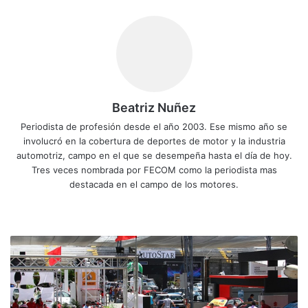
Beatriz Nuñez
Periodista de profesión desde el año 2003. Ese mismo año se
involucró en la cobertura de deportes de motor y la industria
automotriz, campo en el que se desempeña hasta el día de hoy.
Tres veces nombrada por FECOM como la periodista mas
destacada en el campo de los motores.
Siti
Fa
X
Yo
Ins
o
ce
uT
tag
we
bo
ub
ra
C
b
ok
e
m
i
e
r
r