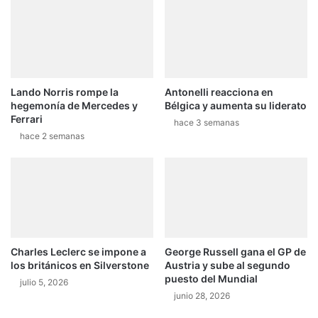
e
L
P
i
e
s
d
t
r
a
e
d
Lando Norris rompe la
Antonelli reacciona en
g
e
hegemonía de Mercedes y
Bélgica y aumenta su liderato
a
I
Ferrari
l
hace 3 semanas
n
hace 2 semanas
m
s
a
c
n
r
t
i
i
t
e
o
n
s
e
o
Charles Leclerc se impone a
George Russell gana el GP de
c
f
los británicos en Silverstone
Austria y sube al segundo
l
i
puesto del Mundial
julio 5, 2026
a
c
junio 28, 2026
u
i
s
a