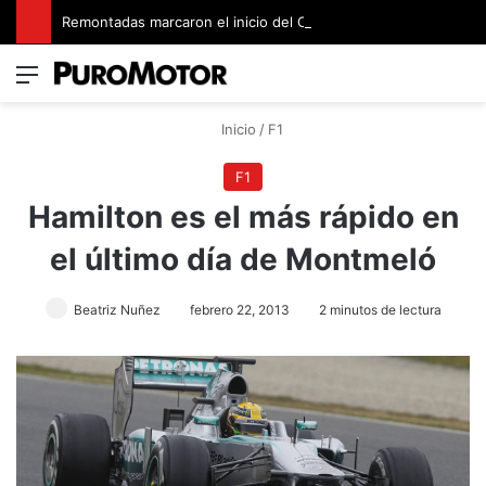
Remontadas marcaron el inicio del Campeonato de Invierno de Kartismo
Menú
Switch
B
Inicio
/
F1
F1
Hamilton es el más rápido en
el último día de Montmeló
Beatriz Nuñez
febrero 22, 2013
2 minutos de lectura