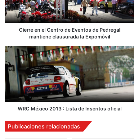
e
e
n
e
l
Cierre en el Centro de Eventos de Pedregal
C
mantiene clausurada la Expomóvil
e
n
W
t
R
r
C
o
M
d
é
e
x
E
i
v
c
e
o
n
2
WRC México 2013 : Lista de Inscritos oficial
t
0
o
1
Publicaciones relacionadas
s
3
d
: