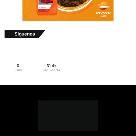
Síguenos
0
31.4k
Fans
Seguidores