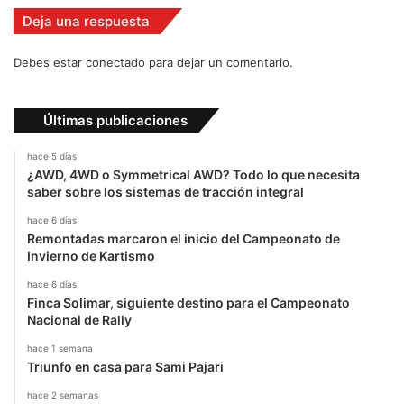
u
l
Deja una respuesta
r
a
Debes estar conectado para dejar un comentario.
d
a
l
Últimas publicaciones
a
E
hace 5 días
x
¿AWD, 4WD o Symmetrical AWD? Todo lo que necesita
p
saber sobre los sistemas de tracción integral
o
hace 6 días
m
Remontadas marcaron el inicio del Campeonato de
ó
Invierno de Kartismo
v
i
hace 6 días
l
Finca Solimar, siguiente destino para el Campeonato
Nacional de Rally
hace 1 semana
Triunfo en casa para Sami Pajari
hace 2 semanas