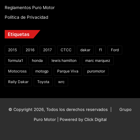
Reglamentos Puro Motor
Política de Privacidad
Etiquetas
2015
2016
2017
CTCC
dakar
f1
Ford
formula1
honda
lewis hamilton
marc marquez
Motocross
motogp
Parque Viva
puromotor
Rally Dakar
Toyota
wrc
© Copyright 2026, Todos los derechos reservados |
Grupo
Puro Motor | Powered by
Click Digital
Facebook
X
YouTube
Instagram
TikTok