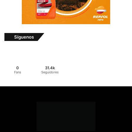
Síguenos
0
31.4k
Fans
Seguidores