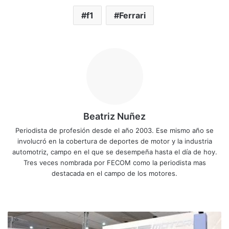
f1
Ferrari
Beatriz Nuñez
Periodista de profesión desde el año 2003. Ese mismo año se
involucró en la cobertura de deportes de motor y la industria
automotriz, campo en el que se desempeña hasta el día de hoy.
Tres veces nombrada por FECOM como la periodista mas
destacada en el campo de los motores.
Sitio
Facebook
X
YouTube
Instagram
web
Expomóvil
2022: