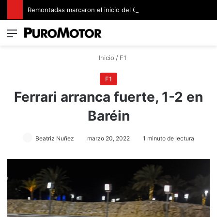
Remontadas marcaron el inicio del Campeonato de Invierno de Kartismo
Menú
Switch
B
Inicio
/
F1
F1
Ferrari arranca fuerte, 1-2 en
Baréin
Beatriz Nuñez
marzo 20, 2022
1 minuto de lectura