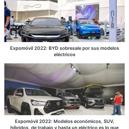
BYD
sobresale
por
sus
modelos
eléctricos
Expomóvil 2022: BYD sobresale por sus modelos
eléctricos
Expomóvil
2022:
Modelos
económicos,
SUV,
híbridos,
de
trabajo
y
hasta
Expomóvil 2022: Modelos económicos, SUV,
un
híbridos, de trabajo y hasta un eléctrico es lo que