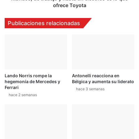
eléctrico
ofrece Toyota
es
lo
Publicaciones relacionadas
que
ofrece
Toyota
Lando Norris rompe la
Antonelli reacciona en
hegemonía de Mercedes y
Bélgica y aumenta su liderato
Ferrari
hace 3 semanas
hace 2 semanas