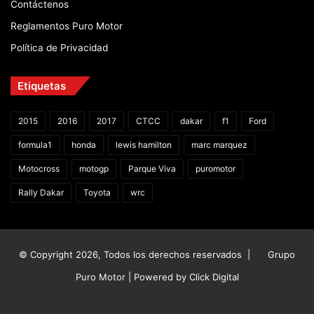
Contáctenos
Reglamentos Puro Motor
Política de Privacidad
Etiquetas
2015
2016
2017
CTCC
dakar
f1
Ford
formula1
honda
lewis hamilton
marc marquez
Motocross
motogp
Parque Viva
puromotor
Rally Dakar
Toyota
wrc
© Copyright 2026, Todos los derechos reservados |
Grupo
Puro Motor | Powered by
Click Digital
Facebook
X
YouTube
Instagram
TikTok