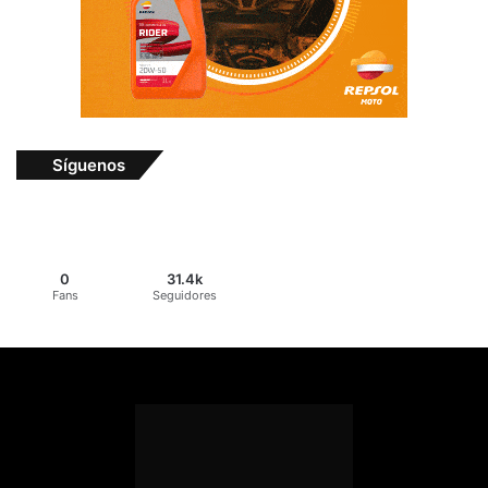
Síguenos
0
31.4k
Fans
Seguidores