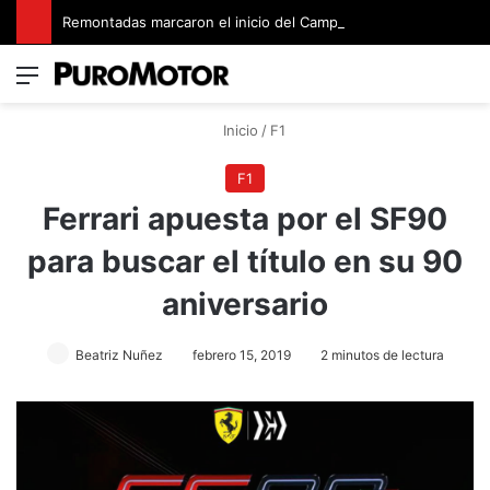
Remontadas marcaron el inicio del Campeonato de Invierno de Kartismo
Menú
Switch
B
Inicio
/
F1
F1
Ferrari apuesta por el SF90
para buscar el título en su 90
aniversario
Beatriz Nuñez
febrero 15, 2019
2 minutos de lectura