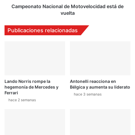
U
o
Campeonato Nacional de Motovelocidad está de
n
N
vuelta
C
a
a
c
Publicaciones relacionadas
m
i
a
o
r
n
o
a
c
l
o
d
n
e
e
M
Lando Norris rompe la
Antonelli reacciona en
s
o
hegemonía de Mercedes y
Bélgica y aumenta su liderato
t
t
Ferrari
e
o
hace 3 semanas
hace 2 semanas
r
v
o
e
i
l
d
o
e
c
s
i