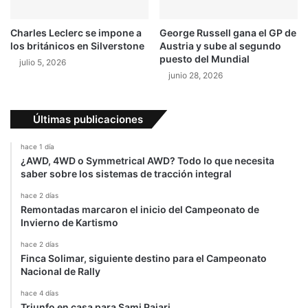
?
d
a
Charles Leclerc se impone a
George Russell gana el GP de
d
los británicos en Silverstone
Austria y sube al segundo
e
puesto del Mundial
julio 5, 2026
s
junio 28, 2026
t
á
d
Últimas publicaciones
e
v
hace 1 día
u
¿AWD, 4WD o Symmetrical AWD? Todo lo que necesita
e
saber sobre los sistemas de tracción integral
l
t
hace 2 días
Remontadas marcaron el inicio del Campeonato de
a
Invierno de Kartismo
hace 2 días
Finca Solimar, siguiente destino para el Campeonato
Nacional de Rally
hace 4 días
Triunfo en casa para Sami Pajari