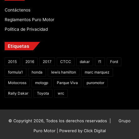
Contáctenos
Reglamentos Puro Motor
Política de Privacidad
Etiquetas
2015
2016
2017
CTCC
dakar
f1
Ford
formula1
honda
lewis hamilton
marc marquez
Motocross
motogp
Parque Viva
puromotor
Rally Dakar
Toyota
wrc
© Copyright 2026, Todos los derechos reservados |
Grupo
Puro Motor | Powered by
Click Digital