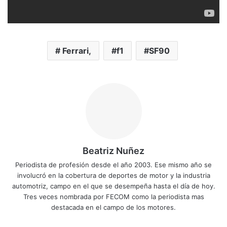
Ferrari,
f1
SF90
Beatriz Nuñez
Periodista de profesión desde el año 2003. Ese mismo año se
involucró en la cobertura de deportes de motor y la industria
automotriz, campo en el que se desempeña hasta el día de hoy.
Tres veces nombrada por FECOM como la periodista mas
destacada en el campo de los motores.
Siti
Fa
X
Yo
Ins