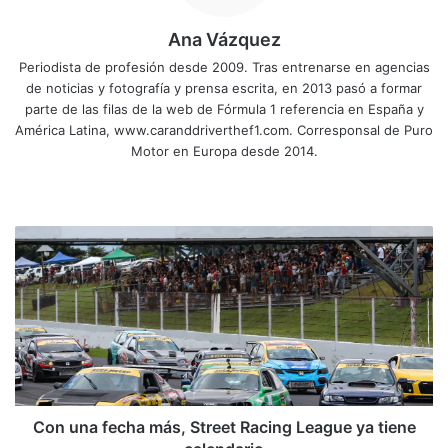
Ana Vázquez
Periodista de profesión desde 2009. Tras entrenarse en agencias
de noticias y fotografía y prensa escrita, en 2013 pasó a formar
parte de las filas de la web de Fórmula 1 referencia en España y
América Latina, www.caranddriverthef1.com. Corresponsal de Puro
Motor en Europa desde 2014.
Sitio
Facebook
X
YouTube
Instagram
web
Con
una
fecha
más,
Street
Racing
League
ya
tiene
calendario
Con una fecha más, Street Racing League ya tiene