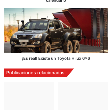
calendario
¡Es
real!
Existe
un
Toyota
Hilux
6x6
¡Es real! Existe un Toyota Hilux 6x6
Publicaciones relacionadas