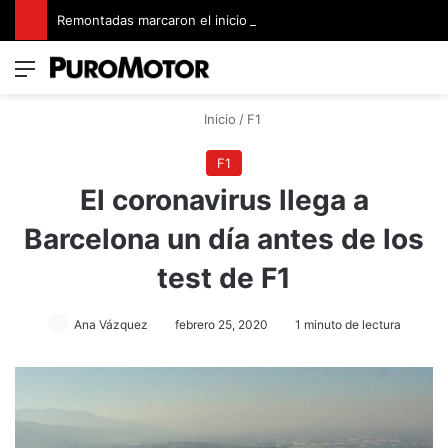
Remontadas marcaron el inicio del Campeonato de Invierno de Kartismo
Menú
Switch
B
Inicio
/
F1
F1
El coronavirus llega a
Barcelona un día antes de los
test de F1
Ana Vázquez
febrero 25, 2020
1 minuto de lectura