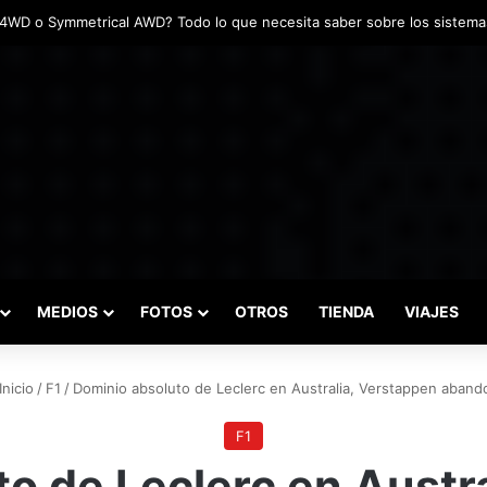
adas marcaron el inicio del Campeonato de Invierno de Kartismo
MEDIOS
FOTOS
OTROS
TIENDA
VIAJES
Inicio
/
F1
/
Dominio absoluto de Leclerc en Australia, Verstappen aband
F1
o de Leclerc en Austr