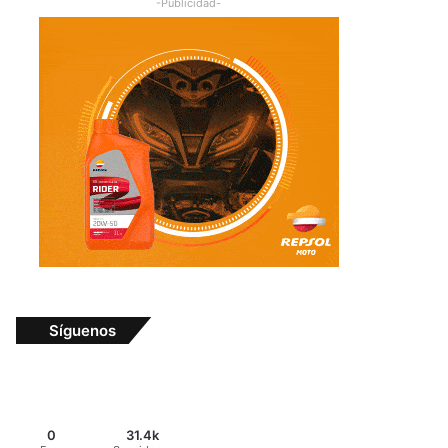
-Publicidad-
Síguenos
0
31.4k