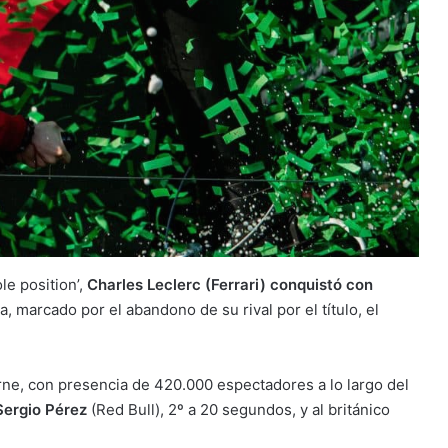
le position’,
Charles Leclerc (Ferrari) conquistó con
, marcado por el abandono de su rival por el título, el
urne, con presencia de 420.000 espectadores a lo largo del
Sergio Pérez
(Red Bull), 2º a 20 segundos, y al británico