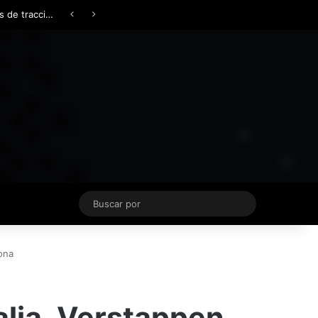
Facebook
X
YouTube
Instagram
TikTok
Acceso
Switch skin
Buscar
por
ona
alia, Verstappen